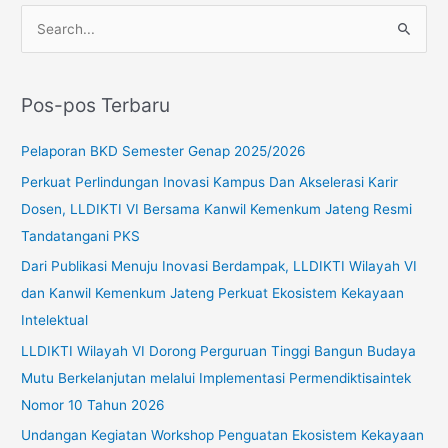
C
a
r
Pos-pos Terbaru
i
u
Pelaporan BKD Semester Genap 2025/2026
n
Perkuat Perlindungan Inovasi Kampus Dan Akselerasi Karir
t
Dosen, LLDIKTI VI Bersama Kanwil Kemenkum Jateng Resmi
u
Tandatangani PKS
k
Dari Publikasi Menuju Inovasi Berdampak, LLDIKTI Wilayah VI
:
dan Kanwil Kemenkum Jateng Perkuat Ekosistem Kekayaan
Intelektual
LLDIKTI Wilayah VI Dorong Perguruan Tinggi Bangun Budaya
Mutu Berkelanjutan melalui Implementasi Permendiktisaintek
Nomor 10 Tahun 2026
Undangan Kegiatan Workshop Penguatan Ekosistem Kekayaan