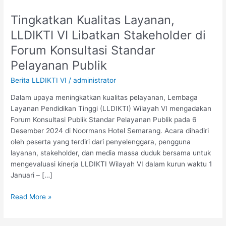
Tingkatkan Kualitas Layanan,
Tingkatkan
Kualitas
LLDIKTI VI Libatkan Stakeholder di
Layanan,
Forum Konsultasi Standar
LLDIKTI
VI
Pelayanan Publik
Libatkan
Berita LLDIKTI VI
/
administrator
Stakeholder
di
Dalam upaya meningkatkan kualitas pelayanan, Lembaga
Forum
Layanan Pendidikan Tinggi (LLDIKTI) Wilayah VI mengadakan
Konsultasi
Forum Konsultasi Publik Standar Pelayanan Publik pada 6
Standar
Desember 2024 di Noormans Hotel Semarang. Acara dihadiri
Pelayanan
oleh peserta yang terdiri dari penyelenggara, pengguna
Publik
layanan, stakeholder, dan media massa duduk bersama untuk
mengevaluasi kinerja LLDIKTI Wilayah VI dalam kurun waktu 1
Januari – […]
Read More »