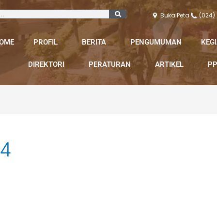
Buka Peta
(024)
OME
PROFIL
BERITA
PENGUMUMAN
KEG
DIREKTORI
PERATURAN
ARTIKEL
PP
24