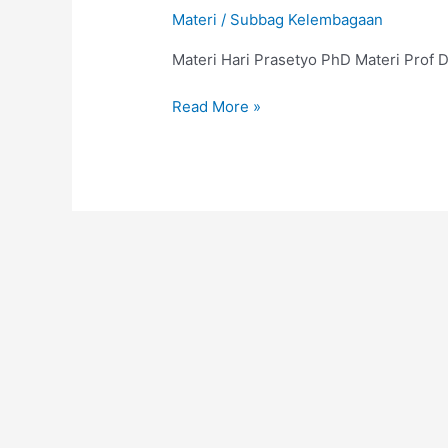
Asistensi
Materi
/
Subbag Kelembagaan
Tata
Kelola
Materi Hari Prasetyo PhD Materi Prof D
Perguruan
Tinggi
Read More »
Baru