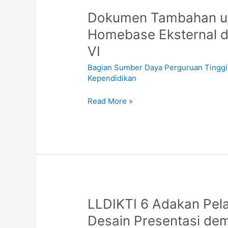
Dokumen
Dokumen Tambahan un
Tambahan
Homebase Eksternal di
untuk
VI
Ajuan
Dokumen
Bagian Sumber Daya Perguruan Tinggi
Pindah
Kependidikan
Homebase
Eksternal
Read More »
di
lingkungan
LLDIKTI
Wilayah
VI
LLDIKTI
LLDIKTI 6 Adakan Pela
6
Desain Presentasi dem
Adakan