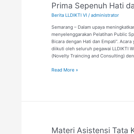
Prima Sepenuh Hati d
Pelatihan
Public
Berita LLDIKTI VI
/
administrator
Speaking
dan
Semarang – Dalam upaya meningkatkan 
Desain
menyelenggarakan Pelatihan Public Sp
Presentasi
Bicara dengan Hati dan Empati”. Acara
demi
diikuti oleh seluruh pegawai LLDIKTI W
Tingkatkan
(Novelty Traincing and Consulting) den
Pelayanan
Read More »
Prima
Sepenuh
Hati
dan
Empati
Materi
Materi Asistensi Tata 