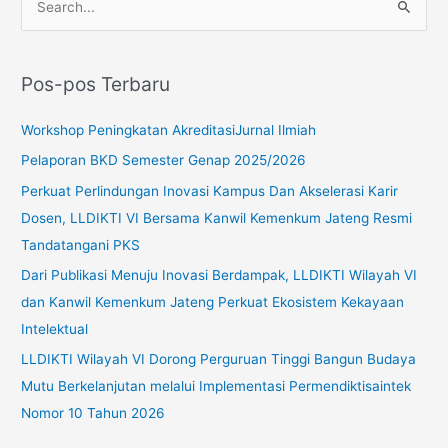
C
a
r
Pos-pos Terbaru
i
u
Workshop Peningkatan AkreditasiJurnal Ilmiah
n
Pelaporan BKD Semester Genap 2025/2026
t
Perkuat Perlindungan Inovasi Kampus Dan Akselerasi Karir
u
Dosen, LLDIKTI VI Bersama Kanwil Kemenkum Jateng Resmi
k
Tandatangani PKS
:
Dari Publikasi Menuju Inovasi Berdampak, LLDIKTI Wilayah VI
dan Kanwil Kemenkum Jateng Perkuat Ekosistem Kekayaan
Intelektual
LLDIKTI Wilayah VI Dorong Perguruan Tinggi Bangun Budaya
Mutu Berkelanjutan melalui Implementasi Permendiktisaintek
Nomor 10 Tahun 2026