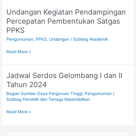
Undangan Kegiatan Pendampingan
Undangan
Kegiatan
Percepatan Pembentukan Satgas
Pendampingan
PPKS
Percepatan
Pembentukan
Pengumuman
,
PPKS
,
Undangan
/
Subbag Akademik
Satgas
PPKS
Read More »
Jadwal Serdos Gelombang I dan II
Jadwal
Serdos
Tahun 2024
Gelombang
Bagian Sumber Daya Perguruan Tinggi
,
Pengumuman
/
I
Subbag Pendidik dan Tenaga Kependidikan
dan
II
Read More »
Tahun
2024