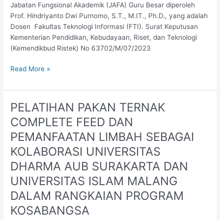
Ilmu
Jabatan Fungsional Akademik (JAFA) Guru Besar diperoleh
Teknik
Prof. Hindriyanto Dwi Purnomo, S.T., M.IT., Ph.D., yang adalah
Elektronika
Dosen Fakultas Teknologi Informasi (FTI). Surat Keputusan
dan
Kementerian Pendidikan, Kebudayaan, Riset, dan Teknologi
Informatika
(Kemendikbud Ristek) No 63702/M/07/2023
Read More »
PELATIHAN PAKAN TERNAK
PELATIHAN
PAKAN
COMPLETE FEED DAN
TERNAK
PEMANFAATAN LIMBAH SEBAGAI
COMPLETE
FEED
KOLABORASI UNIVERSITAS
DAN
DHARMA AUB SURAKARTA DAN
PEMANFAATAN
UNIVERSITAS ISLAM MALANG
LIMBAH
SEBAGAI
DALAM RANGKAIAN PROGRAM
KOLABORASI
KOSABANGSA
UNIVERSITAS