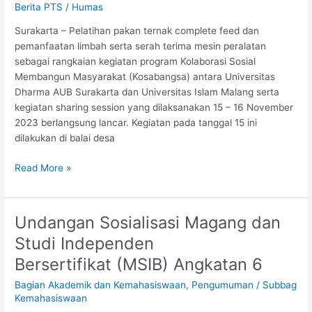
DHARMA
Berita PTS
/
Humas
AUB
Surakarta – Pelatihan pakan ternak complete feed dan
SURAKARTA
pemanfaatan limbah serta serah terima mesin peralatan
DAN
sebagai rangkaian kegiatan program Kolaborasi Sosial
UNIVERSITAS
Membangun Masyarakat (Kosabangsa) antara Universitas
ISLAM
Dharma AUB Surakarta dan Universitas Islam Malang serta
MALANG
kegiatan sharing session yang dilaksanakan 15 – 16 November
DALAM
2023 berlangsung lancar. Kegiatan pada tanggal 15 ini
RANGKAIAN
dilakukan di balai desa
PROGRAM
KOSABANGSA
Read More »
Undangan Sosialisasi Magang dan
Undangan
Sosialisasi
Studi Independen
Magang
Bersertifikat (MSIB) Angkatan 6
dan
Studi
Bagian Akademik dan Kemahasiswaan
,
Pengumuman
/
Subbag
Independen
Kemahasiswaan
Bersertifikat (MSIB)