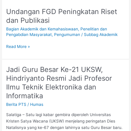
Undangan FGD Peningkatan Riset
Undangan
FGD
dan Publikasi
Peningkatan
Bagian Akademik dan Kemahasiswaan
,
Penelitian dan
Riset
Pengabdian Masyarakat
,
Pengumuman
/
Subbag Akademik
dan
Publikasi
Read More »
Jadi Guru Besar Ke-21 UKSW,
Jadi
Guru
Hindriyanto Resmi Jadi Profesor
Besar
Ilmu Teknik Elektronika dan
Ke-
21
Informatika
UKSW,
Berita PTS
/
Humas
Hindriyanto
Resmi
Salatiga – Satu lagi kabar gembira diperoleh Universitas
Jadi
Kristen Satya Wacana (UKSW) menjelang peringatan Dies
Profesor
Natalisnya yang ke-67 dengan lahirnya satu Guru Besar baru.