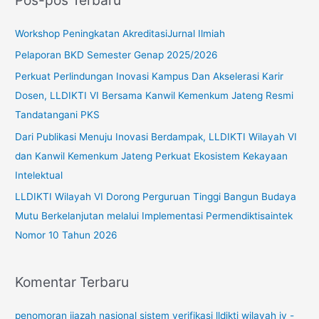
Pos-pos Terbaru
i
u
Workshop Peningkatan AkreditasiJurnal Ilmiah
n
Pelaporan BKD Semester Genap 2025/2026
t
Perkuat Perlindungan Inovasi Kampus Dan Akselerasi Karir
u
Dosen, LLDIKTI VI Bersama Kanwil Kemenkum Jateng Resmi
k
Tandatangani PKS
:
Dari Publikasi Menuju Inovasi Berdampak, LLDIKTI Wilayah VI
dan Kanwil Kemenkum Jateng Perkuat Ekosistem Kekayaan
Intelektual
LLDIKTI Wilayah VI Dorong Perguruan Tinggi Bangun Budaya
Mutu Berkelanjutan melalui Implementasi Permendiktisaintek
Nomor 10 Tahun 2026
Komentar Terbaru
penomoran ijazah nasional sistem verifikasi lldikti wilayah iv -