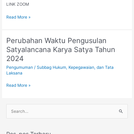
LINK ZOOM
Angkatan
6
Read More »
Perubahan Waktu Pengusulan
Perubahan
Waktu
Satyalancana Karya Satya Tahun
Pengusulan
2024
Satyalancana
Karya
Pengumuman
/
Subbag Hukum, Kepegawaian, dan Tata
Satya
Laksana
Tahun
2024
Read More »
C
a
r