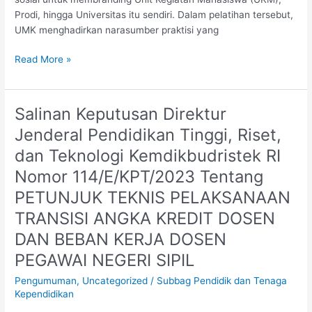
Muria
Prodi, hingga Universitas itu sendiri. Dalam pelatihan tersebut,
Raya
UMK menghadirkan narasumber praktisi yang
Read More »
Salinan Keputusan Direktur
Salinan
Keputusan
Jenderal Pendidikan Tinggi, Riset,
Direktur
dan Teknologi Kemdikbudristek RI
Jenderal
Pendidikan
Nomor 114/E/KPT/2023 Tentang
Tinggi,
PETUNJUK TEKNIS PELAKSANAAN
Riset,
TRANSISI ANGKA KREDIT DOSEN
dan
Teknologi
DAN BEBAN KERJA DOSEN
Kemdikbudristek
PEGAWAI NEGERI SIPIL
RI
Nomor
Pengumuman
,
Uncategorized
/
Subbag Pendidik dan Tenaga
Kependidikan
114/E/KPT/2023
Tentang