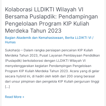
Kolaborasi LLDIKTI Wilayah VI
Kolaborasi
LLDIKTI
Bersama Puslapdik: Pendampingan
Wilayah
Pengelolaan Program KIP Kuliah
VI
Bersama
Merdeka Tahun 2023
Puslapdik:
Bagian Akademik dan Kemahasiswaan
,
Berita LLDIKTI VI
/
Pendampingan
Humas
Pengelolaan
Program
Sukoharjo – Dalam rangka persiapan pencairan KIP Kuliah
KIP
Merdeka Tahun 2023, Pusat Layanan Pembiayaan Pendidikan
Kuliah
(Puslapdik) berkolaborasi dengan LLDIKTI Wilayah VI
Merdeka
menyelenggarakan kegiatan Pendampingan Pengelolaan
Tahun
Program KIP Kuliah Merdeka Tahun 2023. Acara yang di gelar
2023
secara hybrid ini, di hadiri oleh lebih dari 200 orang berasal
dari unsur pimpinan dan pengelola KIP Kuliah perguruan tinggi
[…]
Read More »