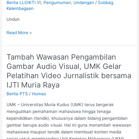
Berita LLDIKTI VI
,
Pengumuman
,
Undangan
/
Subbag
Akreditasi
Kelembagaan
BAN-
PT
Unduh
Read More »
Tambah Wawasan Pengambilan
Tambah
Wawasan
Gambar Audio Visual, UMK Gelar
Pengambilan
Pelatihan Video Jurnalistik bersama
Gambar
Audio
IJTI Muria Raya
Visual,
Berita PTS
/
Humas
UMK
Gelar
UMK – Universitas Muria Kudus (UMK) terus bergerak
Pelatihan
menguatkan pemahaman mahasiswa hingga tenaga
Video
kependidikan (tendik), khususnya dalam bidang pengambilan
Jurnalistik
gambar berupa audio visual. Hal ini guna menambah wawasan
bersama
mahasiswa maupun tendik dalam membuat konten media
IJTI
sosial untuk membranding Unit Kegiatan Mahasiswa (UKM),