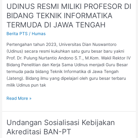
UDINUS RESMI MILIKI PROFESOR DI
UDINUS
RESMI
BIDANG TEKNIK INFORMATIKA
MILIKI
TERMUDA DI JAWA TENGAH
PROFESOR
DI
Berita PTS
/
Humas
BIDANG
Pertengahan tahun 2023, Universitas Dian Nuswantoro
TEKNIK
(Udinus) secara resmi kukuhkan satu guru besar baru yakni
INFORMATIKA
Prof. Dr. Pulung Nurtantio Andono S.T., M.Kom. Wakil Rektor IV
TERMUDA
Bidang Penelitian dan Kerja Sama Udinus menjadi Guru Besar
DI
termuda pada bidang Teknik Informatika di Jawa Tengah
JAWA
(Jateng). Bidang ilmu yang dipelajari oleh guru besar terbaru
TENGAH
milik Udinus pun tak
Read More »
Undangan Sosialisasi Kebijakan
Undangan
Sosialisasi
Akreditasi BAN-PT
Kebijakan