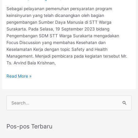
Surakarta
menghadirkan
Sebagai pelayanan pemenuhan persyaratan program
pakar
keinsinyuran yang telah dicanangkan oleh bagian
Keselamatan
pengembangan Sumber Daya Manusia di STT Warga
Kerja
Surakarta. Pada Selasa, 19 September 2023 bidang
dari
Pengembangan SDM STT Warga Surakarta mengadakan
UNIKL
Focus Discussion yang membahas Kesehatan dan
Malaysia
Keselamatan Kerja dengan topic Safety and Health
Management. Menjadi pembicara pada kegiatan tersebut Mr.
Ts. Arvind Bala Krishnan,
Read More »
C
a
r
Pos-pos Terbaru
i
u