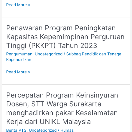
Read More »
PETUNJUK
TEKNIS
PELAKSANAAN
TRANSISI
Penawaran Program Peningkatan
Penawaran
ANGKA
Program
Kapasitas Kepemimpinan Perguruan
KREDIT
Peningkatan
Tinggi (PKKPT) Tahun 2023
DOSEN
Kapasitas
DAN
Kepemimpinan
Pengumuman
,
Uncategorized
/
Subbag Pendidik dan Tenaga
BEBAN
Perguruan
Kependidikan
KERJA
Tinggi
DOSEN
(PKKPT)
Read More »
PEGAWAI
Tahun
NEGERI
2023
SIPIL
Percepatan Program Keinsinyuran
Percepatan
Program
Dosen, STT Warga Surakarta
Keinsinyuran
menghadirkan pakar Keselamatan
Dosen,
STT
Kerja dari UNIKL Malaysia
Warga
Berita PTS
,
Uncategorized
/
Humas