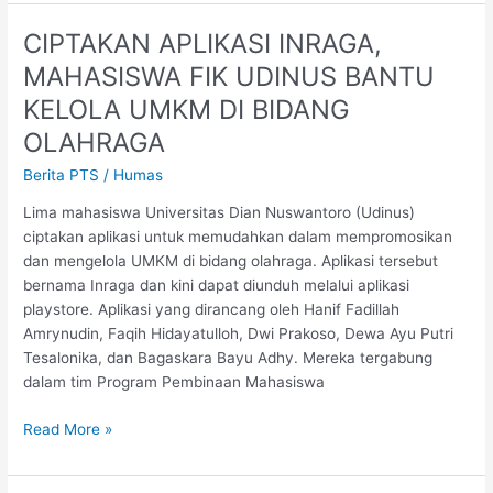
CIPTAKAN APLIKASI INRAGA,
CIPTAKAN
APLIKASI
MAHASISWA FIK UDINUS BANTU
INRAGA,
KELOLA UMKM DI BIDANG
MAHASISWA
FIK
OLAHRAGA
UDINUS
Berita PTS
/
Humas
BANTU
KELOLA
Lima mahasiswa Universitas Dian Nuswantoro (Udinus)
UMKM
ciptakan aplikasi untuk memudahkan dalam mempromosikan
DI
dan mengelola UMKM di bidang olahraga. Aplikasi tersebut
BIDANG
bernama Inraga dan kini dapat diunduh melalui aplikasi
OLAHRAGA
playstore. Aplikasi yang dirancang oleh Hanif Fadillah
Amrynudin, Faqih Hidayatulloh, Dwi Prakoso, Dewa Ayu Putri
Tesalonika, dan Bagaskara Bayu Adhy. Mereka tergabung
dalam tim Program Pembinaan Mahasiswa
Read More »