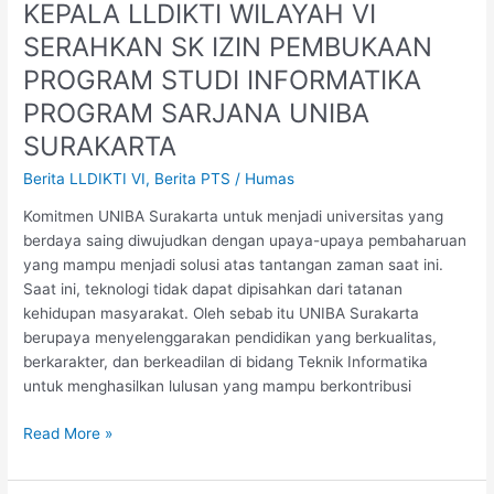
KEPALA LLDIKTI WILAYAH VI
KEPALA
LLDIKTI
SERAHKAN SK IZIN PEMBUKAAN
WILAYAH
PROGRAM STUDI INFORMATIKA
VI
SERAHKAN
PROGRAM SARJANA UNIBA
SK
SURAKARTA
IZIN
Berita LLDIKTI VI
,
Berita PTS
/
Humas
PEMBUKAAN
PROGRAM
Komitmen UNIBA Surakarta untuk menjadi universitas yang
STUDI
berdaya saing diwujudkan dengan upaya-upaya pembaharuan
INFORMATIKA
yang mampu menjadi solusi atas tantangan zaman saat ini.
PROGRAM
Saat ini, teknologi tidak dapat dipisahkan dari tatanan
SARJANA
kehidupan masyarakat. Oleh sebab itu UNIBA Surakarta
UNIBA
berupaya menyelenggarakan pendidikan yang berkualitas,
SURAKARTA
berkarakter, dan berkeadilan di bidang Teknik Informatika
untuk menghasilkan lulusan yang mampu berkontribusi
Read More »