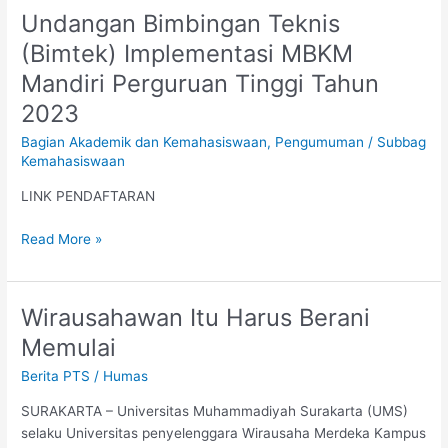
Undangan Bimbingan Teknis
Undangan
Bimbingan
(Bimtek) Implementasi MBKM
Teknis
Mandiri Perguruan Tinggi Tahun
(Bimtek)
Implementasi
2023
MBKM
Bagian Akademik dan Kemahasiswaan
,
Pengumuman
/
Subbag
Mandiri
Kemahasiswaan
Perguruan
Tinggi
LINK PENDAFTARAN
Tahun
Read More »
2023
Wirausahawan Itu Harus Berani
Wirausahawan
Itu
Memulai
Harus
Berita PTS
/
Humas
Berani
Memulai
SURAKARTA – Universitas Muhammadiyah Surakarta (UMS)
selaku Universitas penyelenggara Wirausaha Merdeka Kampus