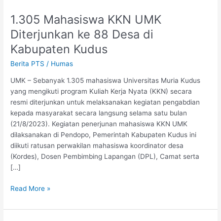
1.305 Mahasiswa KKN UMK
1.305
Mahasiswa
Diterjunkan ke 88 Desa di
KKN
Kabupaten Kudus
UMK
Diterjunkan
Berita PTS
/
Humas
ke
UMK – Sebanyak 1.305 mahasiswa Universitas Muria Kudus
88
yang mengikuti program Kuliah Kerja Nyata (KKN) secara
Desa
resmi diterjunkan untuk melaksanakan kegiatan pengabdian
di
kepada masyarakat secara langsung selama satu bulan
Kabupaten
(21/8/2023). Kegiatan penerjunan mahasiswa KKN UMK
Kudus
dilaksanakan di Pendopo, Pemerintah Kabupaten Kudus ini
diikuti ratusan perwakilan mahasiswa koordinator desa
(Kordes), Dosen Pembimbing Lapangan (DPL), Camat serta
[…]
Read More »