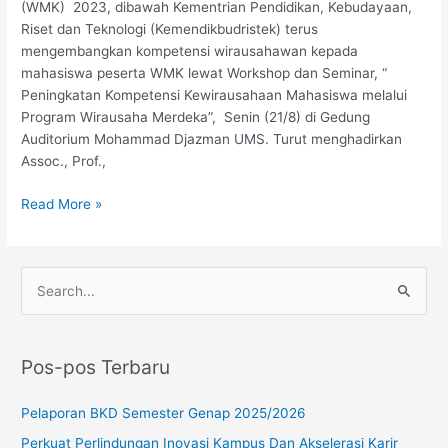
(WMK) 2023, dibawah Kementrian Pendidikan, Kebudayaan,
Riset dan Teknologi (Kemendikbudristek) terus
mengembangkan kompetensi wirausahawan kepada
mahasiswa peserta WMK lewat Workshop dan Seminar, “
Peningkatan Kompetensi Kewirausahaan Mahasiswa melalui
Program Wirausaha Merdeka”, Senin (21/8) di Gedung
Auditorium Mohammad Djazman UMS. Turut menghadirkan
Assoc., Prof.,
Read More »
C
a
r
Pos-pos Terbaru
i
u
Pelaporan BKD Semester Genap 2025/2026
n
Perkuat Perlindungan Inovasi Kampus Dan Akselerasi Karir