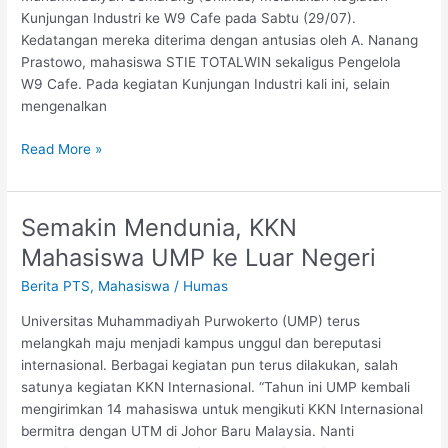
Kunjungan Industri ke W9 Cafe pada Sabtu (29/07).
UNIMUS
Kedatangan mereka diterima dengan antusias oleh A. Nanang
Prastowo, mahasiswa STIE TOTALWIN sekaligus Pengelola
W9 Cafe. Pada kegiatan Kunjungan Industri kali ini, selain
mengenalkan
Read More »
Semakin Mendunia, KKN
Semakin
Mendunia,
Mahasiswa UMP ke Luar Negeri
KKN
Berita PTS
,
Mahasiswa
/
Humas
Mahasiswa
UMP
Universitas Muhammadiyah Purwokerto (UMP) terus
ke
melangkah maju menjadi kampus unggul dan bereputasi
Luar
internasional. Berbagai kegiatan pun terus dilakukan, salah
Negeri
satunya kegiatan KKN Internasional. “Tahun ini UMP kembali
mengirimkan 14 mahasiswa untuk mengikuti KKN Internasional
bermitra dengan UTM di Johor Baru Malaysia. Nanti