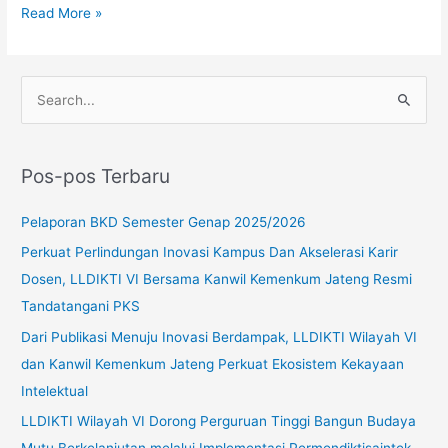
Read More »
C
a
r
Pos-pos Terbaru
i
u
Pelaporan BKD Semester Genap 2025/2026
n
Perkuat Perlindungan Inovasi Kampus Dan Akselerasi Karir
t
Dosen, LLDIKTI VI Bersama Kanwil Kemenkum Jateng Resmi
u
Tandatangani PKS
k
Dari Publikasi Menuju Inovasi Berdampak, LLDIKTI Wilayah VI
:
dan Kanwil Kemenkum Jateng Perkuat Ekosistem Kekayaan
Intelektual
LLDIKTI Wilayah VI Dorong Perguruan Tinggi Bangun Budaya