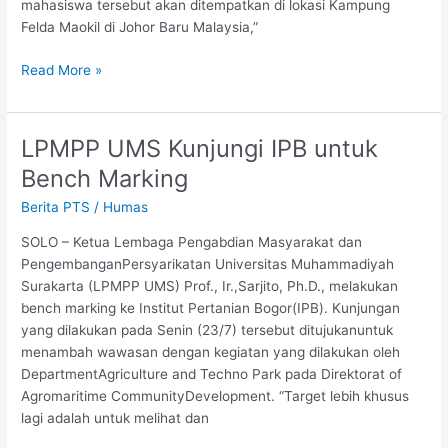
mahasiswa tersebut akan ditempatkan di lokasi Kampung
Felda Maokil di Johor Baru Malaysia,”
Read More »
LPMPP UMS Kunjungi IPB untuk
LPMPP
UMS
Bench Marking
Kunjungi
Berita PTS
/
Humas
IPB
untuk
SOLO – Ketua Lembaga Pengabdian Masyarakat dan
Bench
PengembanganPersyarikatan Universitas Muhammadiyah
Marking
Surakarta (LPMPP UMS) Prof., Ir.,Sarjito, Ph.D., melakukan
bench marking ke Institut Pertanian Bogor(IPB). Kunjungan
yang dilakukan pada Senin (23/7) tersebut ditujukanuntuk
menambah wawasan dengan kegiatan yang dilakukan oleh
DepartmentAgriculture and Techno Park pada Direktorat of
Agromaritime CommunityDevelopment. “Target lebih khusus
lagi adalah untuk melihat dan