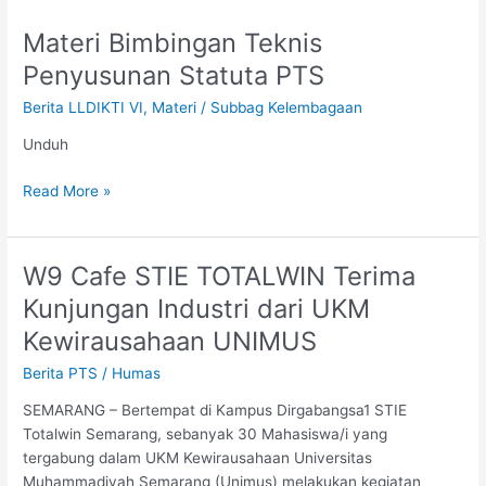
Materi Bimbingan Teknis
Materi
Bimbingan
Penyusunan Statuta PTS
Teknis
Berita LLDIKTI VI
,
Materi
/
Subbag Kelembagaan
Penyusunan
Statuta
Unduh
PTS
Read More »
W9 Cafe STIE TOTALWIN Terima
W9
Cafe
Kunjungan Industri dari UKM
STIE
Kewirausahaan UNIMUS
TOTALWIN
Terima
Berita PTS
/
Humas
Kunjungan
SEMARANG – Bertempat di Kampus Dirgabangsa1 STIE
Industri
Totalwin Semarang, sebanyak 30 Mahasiswa/i yang
dari
tergabung dalam UKM Kewirausahaan Universitas
UKM
Muhammadiyah Semarang (Unimus) melakukan kegiatan
Kewirausahaan