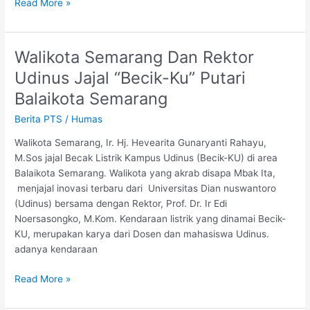
Read More »
Walikota Semarang Dan Rektor
Walikota
Semarang
Udinus Jajal “Becik-Ku” Putari
Dan
Balaikota Semarang
Rektor
Udinus
Berita PTS
/
Humas
Jajal
Walikota Semarang, Ir. Hj. Hevearita Gunaryanti Rahayu,
“Becik-
M.Sos jajal Becak Listrik Kampus Udinus (Becik-KU) di area
Ku”
Balaikota Semarang. Walikota yang akrab disapa Mbak Ita,
Putari
menjajal inovasi terbaru dari Universitas Dian nuswantoro
Balaikota
(Udinus) bersama dengan Rektor, Prof. Dr. Ir Edi
Semarang
Noersasongko, M.Kom. Kendaraan listrik yang dinamai Becik-
KU, merupakan karya dari Dosen dan mahasiswa Udinus.
adanya kendaraan
Read More »