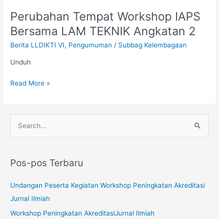
Perubahan Tempat Workshop IAPS
Perubahan
Tempat
Bersama LAM TEKNIK Angkatan 2
Workshop
Berita LLDIKTI VI
,
Pengumuman
/
Subbag Kelembagaan
IAPS
Bersama
Unduh
LAM
TEKNIK
Read More »
Angkatan
2
C
a
r
Pos-pos Terbaru
i
u
Undangan Peserta Kegiatan Workshop Peningkatan Akreditasi
n
Jurnal Ilmiah
t
Workshop Peningkatan AkreditasiJurnal Ilmiah