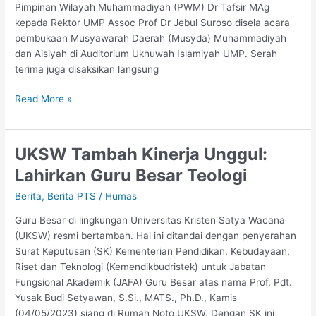
Pimpinan Wilayah Muhammadiyah (PWM) Dr Tafsir MAg
di
kepada Rektor UMP Assoc Prof Dr Jebul Suroso disela acara
Margasari
pembukaan Musyawarah Daerah (Musyda) Muhammadiyah
Tegal
dan Aisiyah di Auditorium Ukhuwah Islamiyah UMP. Serah
terima juga disaksikan langsung
Read More »
UKSW Tambah Kinerja Unggul:
UKSW Tambah
Kinerja
Lahirkan Guru Besar Teologi
Unggul:
Berita
,
Berita PTS
/
Humas
Lahirkan
Guru
Guru Besar di lingkungan Universitas Kristen Satya Wacana
Besar
(UKSW) resmi bertambah. Hal ini ditandai dengan penyerahan
Teologi
Surat Keputusan (SK) Kementerian Pendidikan, Kebudayaan,
Riset dan Teknologi (Kemendikbudristek) untuk Jabatan
Fungsional Akademik (JAFA) Guru Besar atas nama Prof. Pdt.
Yusak Budi Setyawan, S.Si., MATS., Ph.D., Kamis
(04/05/2023) siang di Rumah Noto UKSW. Dengan SK ini,