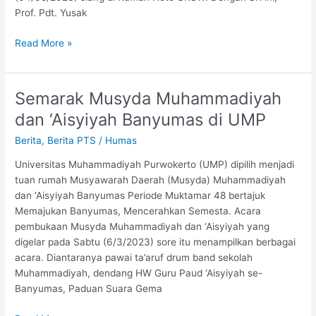
Prof. Pdt. Yusak
Read More »
Semarak Musyda Muhammadiyah
Semarak
Musyda
dan ‘Aisyiyah Banyumas di UMP
Muhammadiyah
Berita
,
Berita PTS
/
Humas
dan
‘Aisyiyah
Universitas Muhammadiyah Purwokerto (UMP) dipilih menjadi
Banyumas
tuan rumah Musyawarah Daerah (Musyda) Muhammadiyah
di
dan ‘Aisyiyah Banyumas Periode Muktamar 48 bertajuk
UMP
Memajukan Banyumas, Mencerahkan Semesta. Acara
pembukaan Musyda Muhammadiyah dan ‘Aisyiyah yang
digelar pada Sabtu (6/3/2023) sore itu menampilkan berbagai
acara. Diantaranya pawai ta’aruf drum band sekolah
Muhammadiyah, dendang HW Guru Paud ‘Aisyiyah se-
Banyumas, Paduan Suara Gema