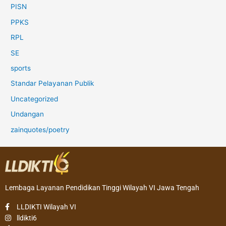
PISN
PPKS
RPL
SE
sports
Standar Pelayanan Publik
Uncategorized
Undangan
zainquotes/poetry
Lembaga Layanan Pendidikan Tinggi Wilayah VI Jawa Tengah
LLDIKTI Wilayah VI
lldikti6