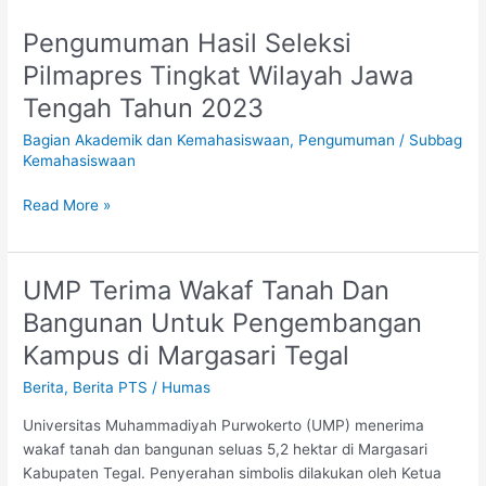
Pengumuman Hasil Seleksi
Pengumuman
Hasil
Pilmapres Tingkat Wilayah Jawa
Seleksi
Tengah Tahun 2023
Pilmapres
Tingkat
Bagian Akademik dan Kemahasiswaan
,
Pengumuman
/
Subbag
Wilayah
Kemahasiswaan
Jawa
Tengah
Read More »
Tahun
2023
UMP Terima Wakaf Tanah Dan
UMP
Terima
Bangunan Untuk Pengembangan
Wakaf
Kampus di Margasari Tegal
Tanah
Dan
Berita
,
Berita PTS
/
Humas
Bangunan
Universitas Muhammadiyah Purwokerto (UMP) menerima
Untuk
wakaf tanah dan bangunan seluas 5,2 hektar di Margasari
Pengembangan
Kabupaten Tegal. Penyerahan simbolis dilakukan oleh Ketua
Kampus