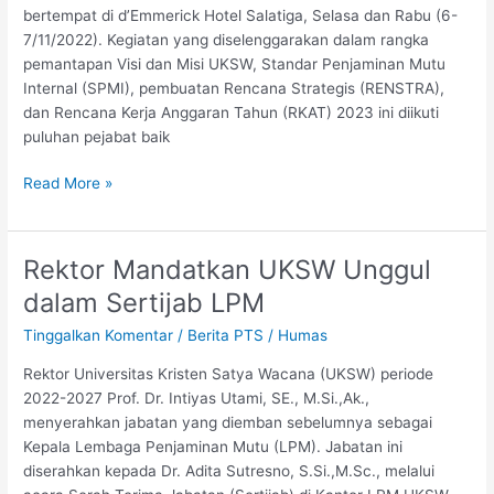
bertempat di d’Emmerick Hotel Salatiga, Selasa dan Rabu (6-
7/11/2022). Kegiatan yang diselenggarakan dalam rangka
pemantapan Visi dan Misi UKSW, Standar Penjaminan Mutu
Internal (SPMI), pembuatan Rencana Strategis (RENSTRA),
dan Rencana Kerja Anggaran Tahun (RKAT) 2023 ini diikuti
puluhan pejabat baik
Read More »
Rektor Mandatkan UKSW Unggul
Rektor
Mandatkan
dalam Sertijab LPM
UKSW
Tinggalkan Komentar
/
Berita PTS
/
Humas
Unggul
dalam
Rektor Universitas Kristen Satya Wacana (UKSW) periode
Sertijab
2022-2027 Prof. Dr. Intiyas Utami, SE., M.Si.,Ak.,
LPM
menyerahkan jabatan yang diemban sebelumnya sebagai
Kepala Lembaga Penjaminan Mutu (LPM). Jabatan ini
diserahkan kepada Dr. Adita Sutresno, S.Si.,M.Sc., melalui