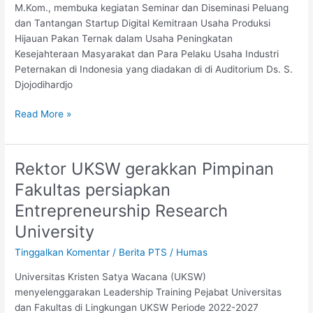
M.Kom., membuka kegiatan Seminar dan Diseminasi Peluang
Fund
dan Tantangan Startup Digital Kemitraan Usaha Produksi
Hijauan Pakan Ternak dalam Usaha Peningkatan
Kesejahteraan Masyarakat dan Para Pelaku Usaha Industri
Peternakan di Indonesia yang diadakan di di Auditorium Ds. S.
Djojodihardjo
Read More »
Rektor UKSW gerakkan Pimpinan
Rektor
UKSW
Fakultas persiapkan
gerakkan
Entrepreneurship Research
Pimpinan
Fakultas
University
persiapkan
Tinggalkan Komentar
/
Berita PTS
/
Humas
Entrepreneurship
Research
Universitas Kristen Satya Wacana (UKSW)
University
menyelenggarakan Leadership Training Pejabat Universitas
dan Fakultas di Lingkungan UKSW Periode 2022-2027