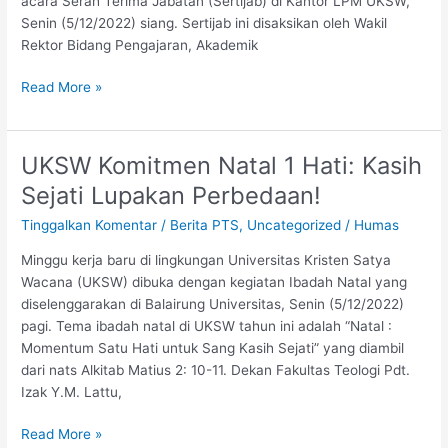
acara Serah Terima Jabatan (Sertijab) di Kantor LPM UKSW,
Senin (5/12/2022) siang. Sertijab ini disaksikan oleh Wakil
Rektor Bidang Pengajaran, Akademik
Read More »
UKSW Komitmen Natal 1 Hati: Kasih
UKSW
Komitmen
Sejati Lupakan Perbedaan!
Natal
Tinggalkan Komentar
/
Berita PTS
,
Uncategorized
/
Humas
1
Hati:
Minggu kerja baru di lingkungan Universitas Kristen Satya
Kasih
Wacana (UKSW) dibuka dengan kegiatan Ibadah Natal yang
Sejati
diselenggarakan di Balairung Universitas, Senin (5/12/2022)
Lupakan
pagi. Tema ibadah natal di UKSW tahun ini adalah “Natal :
Perbedaan!
Momentum Satu Hati untuk Sang Kasih Sejati” yang diambil
dari nats Alkitab Matius 2: 10-11. Dekan Fakultas Teologi Pdt.
Izak Y.M. Lattu,
Read More »