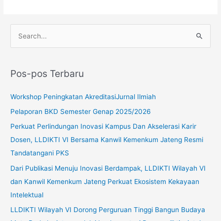
C
a
r
Pos-pos Terbaru
i
u
Workshop Peningkatan AkreditasiJurnal Ilmiah
n
Pelaporan BKD Semester Genap 2025/2026
t
Perkuat Perlindungan Inovasi Kampus Dan Akselerasi Karir
u
Dosen, LLDIKTI VI Bersama Kanwil Kemenkum Jateng Resmi
k
Tandatangani PKS
:
Dari Publikasi Menuju Inovasi Berdampak, LLDIKTI Wilayah VI
dan Kanwil Kemenkum Jateng Perkuat Ekosistem Kekayaan
Intelektual
LLDIKTI Wilayah VI Dorong Perguruan Tinggi Bangun Budaya