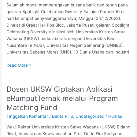
Sejumlah model memperagakan busana batik dan tenun pada
Indonesia
gelaran Spotlight Celebrating Diversity Fashion Parade 10 di
dalam
hari ke empat penyelenggaraannya, Minggu (04/12/2022).
Matching
Dihelat di Great Hall Pos Bloc, Jakarta Pusat, gelaran Spotlight
Fund
Celebrating Diversity diinisiasi oleh Universitas Kristen Satya
Kedaireka
Wacana (UKSW) berkolaborasi dengan Universitas Bina
Nusantara (BINUS), Universitas Negeri Semarang (UNNES),
Universitas Sebelas Maret (UNS), 10 Dunia Usaha dan Industri
Read More »
Dosen UKSW Ciptakan Aplikasi
Dosen
UKSW
eRumputTernak melalui Program
Ciptakan
Matching Fund
Aplikasi
eRumputTernak
Tinggalkan Komentar
/
Berita PTS
,
Uncategorized
/
Humas
melalui
Wakil Rektor Universitas Kristen Satya Wacana (UKSW) Bidang
Program
Riset, Inovasi dan Kewirausaahan Prof. Dr. Ir. Eko Sediyono,
Matching