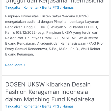
Unggul dan Kerjasama Internasional
Jawa
Tengah
Tinggalkan Komentar
/
Berita PTS
/
Humas
Dukung
Pimpinan Universitas Kristen Satya Wacana (UKSW)
UKSW
mengadakan audiensi dengan Pimpinan Lembaga Layanan
untuk
Pendidikan Tinggi (LLDIKTI) Wilayah VI, di kantor LLDIKTI,
Kinerja
Kamis (08/12/2022) pagi. Pimpinan UKSW yang terdiri dari
Mutu
Rektor Prof. Dr. Intiyas Utami, S.E., M.Si., Ak., Wakil Rektor
Unggul
Bidang Pengajaran, Akademik dan Kemahasiswaan (PAK) Prof.
dan
Ferdy Samuel Rondonuwu, S.Pd., M.Sc., Ph.D., Wakil Rektor
Kerjasama
Bidang Keuangan,
Internasional
Read More »
DOSEN UKSW kibarkan Desain
DOSEN
UKSW
Fashion Keragaman Indonesia
kibarkan
dalam Matching Fund Kedaireka
Desain
Fashion
Tinggalkan Komentar
/
Berita PTS
/
Humas
Keragaman