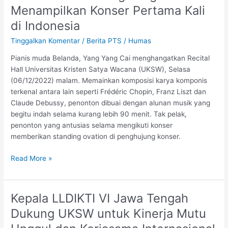
Belanda
Menampilkan Konser Pertama Kali
Yang
di Indonesia
Yang
Cai
Tinggalkan Komentar
/
Berita PTS
/
Humas
Menampilkan
Pianis muda Belanda, Yang Yang Cai menghangatkan Recital
Konser
Hall Universitas Kristen Satya Wacana (UKSW), Selasa
Pertama
(06/12/2022) malam. Memainkan komposisi karya komponis
Kali
terkenal antara lain seperti Frédéric Chopin, Franz Liszt dan
di
Claude Debussy, penonton dibuai dengan alunan musik yang
Indonesia
begitu indah selama kurang lebih 90 menit. Tak pelak,
penonton yang antusias selama mengikuti konser
memberikan standing ovation di penghujung konser.
Read More »
Kepala LLDIKTI VI Jawa Tengah
Kepala
LLDIKTI
Dukung UKSW untuk Kinerja Mutu
VI