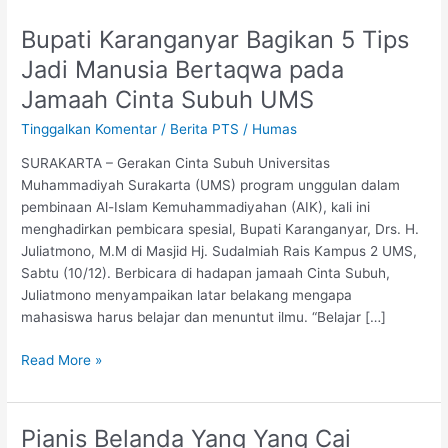
Bupati Karanganyar Bagikan 5 Tips
Bupati
Karanganyar
Jadi Manusia Bertaqwa pada
Bagikan
Jamaah Cinta Subuh UMS
5
Tips
Tinggalkan Komentar
/
Berita PTS
/
Humas
Jadi
SURAKARTA – Gerakan Cinta Subuh Universitas
Manusia
Muhammadiyah Surakarta (UMS) program unggulan dalam
Bertaqwa
pembinaan Al-Islam Kemuhammadiyahan (AIK), kali ini
pada
menghadirkan pembicara spesial, Bupati Karanganyar, Drs. H.
Jamaah
Juliatmono, M.M di Masjid Hj. Sudalmiah Rais Kampus 2 UMS,
Cinta
Sabtu (10/12). Berbicara di hadapan jamaah Cinta Subuh,
Subuh
Juliatmono menyampaikan latar belakang mengapa
UMS
mahasiswa harus belajar dan menuntut ilmu. “Belajar […]
Read More »
Pianis Belanda Yang Yang Cai
Pianis