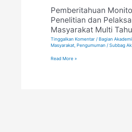
Pemberitahuan
Pemberitahuan Monito
Monitoring
Penelitian dan Pelak
dan
Masyarakat Multi Tahu
Evaluasi
Program
Tinggalkan Komentar
/
Bagian Akadem
Penelitian
Masyarakat
,
Pengumuman
/
Subbag Ak
dan
Pelaksanaan
Read More »
Pengabdian
kepada
Masyarakat
Multi
Tahun
TA
2022
(DIKSI)