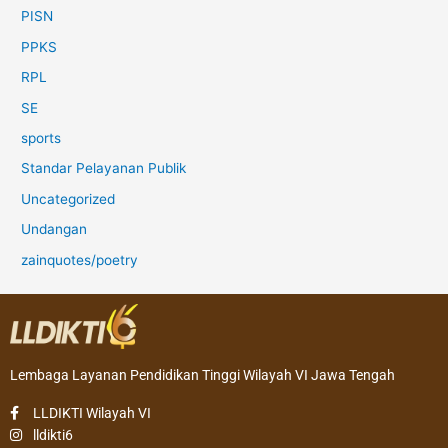
PISN
PPKS
RPL
SE
sports
Standar Pelayanan Publik
Uncategorized
Undangan
zainquotes/poetry
Lembaga Layanan Pendidikan Tinggi Wilayah VI Jawa Tengah
LLDIKTI Wilayah VI
lldikti6