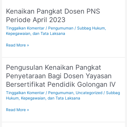
Kenaikan Pangkat Dosen PNS
Kenaikan
Pangkat
Periode April 2023
Dosen
Tinggalkan Komentar
/
Pengumuman
/
Subbag Hukum,
PNS
Kepegawaian, dan Tata Laksana
Periode
April
Read More »
2023
Pengusulan Kenaikan Pangkat
Pengusulan
Kenaikan
Penyetaraan Bagi Dosen Yayasan
Pangkat
Bersertifikat Pendidik Golongan IV
Penyetaraan
Bagi
Tinggalkan Komentar
/
Pengumuman
,
Uncategorized
/
Subbag
Dosen
Hukum, Kepegawaian, dan Tata Laksana
Yayasan
Bersertifikat
Read More »
Pendidik
Golongan