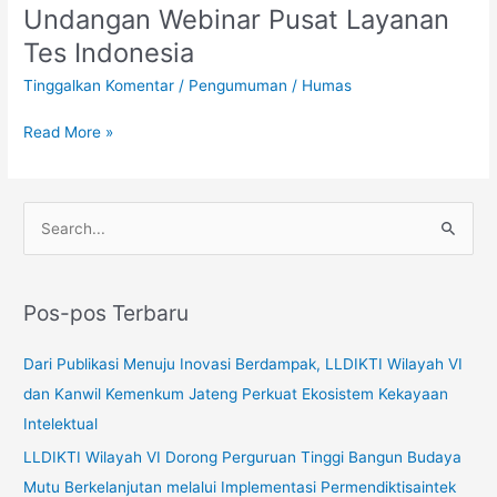
IV
Undangan Webinar Pusat Layanan
Undangan
Webinar
Tes Indonesia
Pusat
Tinggalkan Komentar
/
Pengumuman
/
Humas
Layanan
Tes
Read More »
Indonesia
C
a
r
Pos-pos Terbaru
i
u
Dari Publikasi Menuju Inovasi Berdampak, LLDIKTI Wilayah VI
n
dan Kanwil Kemenkum Jateng Perkuat Ekosistem Kekayaan
t
Intelektual
u
LLDIKTI Wilayah VI Dorong Perguruan Tinggi Bangun Budaya
k
Mutu Berkelanjutan melalui Implementasi Permendiktisaintek