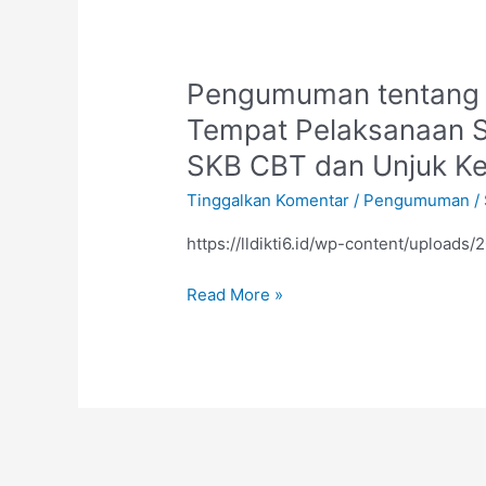
Pengumuman
Pengumuman tentang 
tentang
Tempat Pelaksanaan S
Daftar
SKB CBT dan Unjuk Ke
Peserta
Waktu
Tinggalkan Komentar
/
Pengumuman
/
dan
Tempat
https://lldikti6.id/wp-content/uploads/
Pelaksanaan
Read More »
Seleksi
Kompetensi
Bidang
SKB
CBT
dan
Unjuk
Kerja