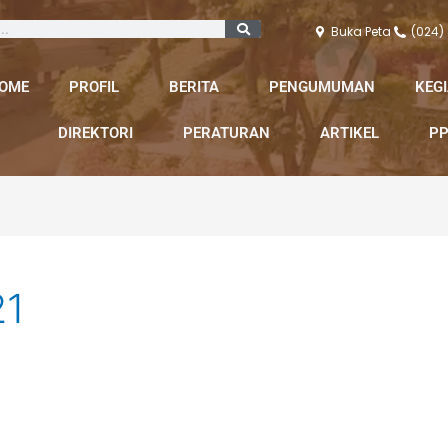
Buka Peta
(024)
OME
PROFIL
BERITA
PENGUMUMAN
KEG
DIREKTORI
PERATURAN
ARTIKEL
PP
21