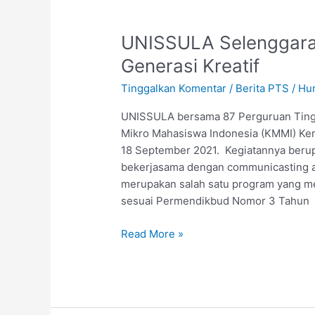
UNISSULA
UNISSULA Selenggara
Selenggarakan
Generasi Kreatif
KMMI
Tinggalkan Komentar
/
Berita PTS
/
Hu
Untuk
Lahirkan
UNISSULA bersama 87 Perguruan Tingg
Generasi
Mikro Mahasiswa Indonesia (KMMI) Keme
Kreatif
18 September 2021. Kegiatannya berupa
bekerjasama dengan communicasting 
merupakan salah satu program yang 
sesuai Permendikbud Nomor 3 Tahun
Read More »