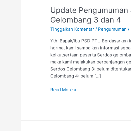
Update
Update Pengumuman Se
Pengumuman
Gelombang 3 dan 4
Sertifikasi
Tinggalkan Komentar
/
Pengumuman
/
Dosen
tahun
Yth. Bapak/Ibu PSD PTU Berdasarkan i
2021
hormat kami sampaikan informasi seba
Gelombang
keikutsertaan peserta Serdos gelomban
3
maka kami melakukan perpanjangan ge
dan
Serdos Gelombang 3: belum ditentuka
4
Gelombang 4: belum […]
Read More »