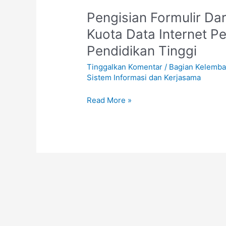
Pengisian
Pengisian Formulir Da
Formulir
Kuota Data Internet P
Daring
Pendidikan Tinggi
Monev
Bantuan
Tinggalkan Komentar
/
Bagian Kelemba
Paket
Sistem Informasi dan Kerjasama
Kuota
Data
Read More »
Internet
Pendidikan
2021
untuk
jenjang
Pendidikan
Tinggi