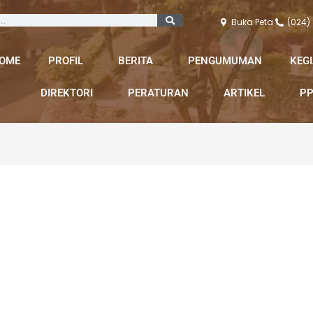
Buka Peta
(024)
OME
PROFIL
BERITA
PENGUMUMAN
KEG
DIREKTORI
PERATURAN
ARTIKEL
PP