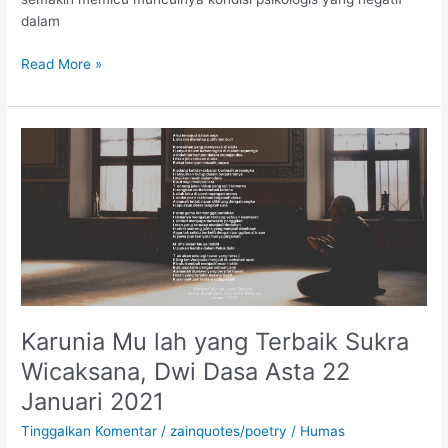
dalam
Read More »
Karunia
Mu
lah
yang
Terbaik
Sukra
Wicaksana,
Dwi
Dasa
Karunia Mu lah yang Terbaik Sukra
Asta
22
Wicaksana, Dwi Dasa Asta 22
Januari
Januari 2021
2021
Tinggalkan Komentar
/
zainquotes/poetry
/
Humas