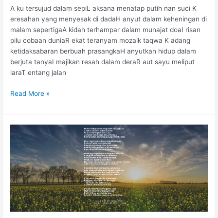
A ku tersujud dalam sepiL aksana menatap putih nan suci K
eresahan yang menyesak di dadaH anyut dalam keheningan di
malam sepertigaA kidah terhampar dalam munajat doaI risan
pilu cobaan duniaR ekat teranyam mozaik taqwa K adang
ketidaksabaran berbuah prasangkaH anyutkan hidup dalam
berjuta tanyaI majikan resah dalam deraR aut sayu meliput
laraT entang jalan
Read More »
Kalam
Ilahi
penggaris
Imani
Tyas
Dwi
Kanthi
21
Januari