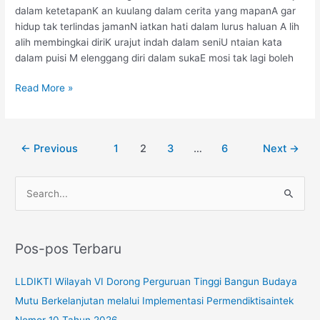
dalam ketetapanK an kuulang dalam cerita yang mapanA gar
hidup tak terlindas jamanN iatkan hati dalam lurus haluan A lih
alih membingkai diriK urajut indah dalam seniU ntaian kata
dalam puisi M elenggang diri dalam sukaE mosi tak lagi boleh
Read More »
←
Previous
1
2
3
…
6
Next
→
C
a
r
Pos-pos Terbaru
i
u
LLDIKTI Wilayah VI Dorong Perguruan Tinggi Bangun Budaya
n
Mutu Berkelanjutan melalui Implementasi Permendiktisaintek
t
Nomor 10 Tahun 2026