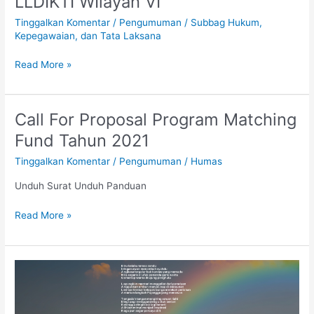
LLDIKTI WIlayah VI
2020
dan
Tinggalkan Komentar
/
Pengumuman
/
Subbag Hukum,
Rencana
Kepegawaian, dan Tata Laksana
SKP
2021
Read More »
bagi
Dosen
DPK
Call For Proposal Program Matching
Call
LLDIKTI
For
Fund Tahun 2021
WIlayah
Proposal
VI
Tinggalkan Komentar
/
Pengumuman
/
Humas
Program
Matching
Unduh Surat Unduh Panduan
Fund
Tahun
Read More »
2021
Karunia
Mu
yang
mana