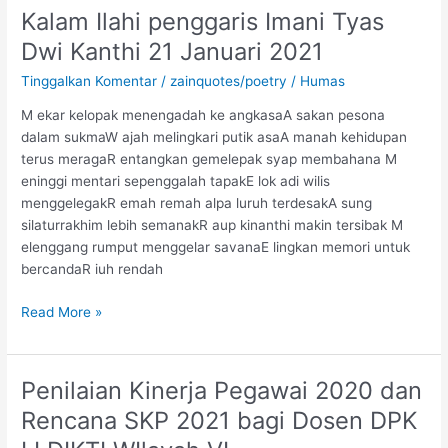
Kalam Ilahi penggaris Imani Tyas
2021
Dwi Kanthi 21 Januari 2021
Tinggalkan Komentar
/
zainquotes/poetry
/
Humas
M ekar kelopak menengadah ke angkasaA sakan pesona
dalam sukmaW ajah melingkari putik asaA manah kehidupan
terus meragaR entangkan gemelepak syap membahana M
eninggi mentari sepenggalah tapakE lok adi wilis
menggelegakR emah remah alpa luruh terdesakA sung
silaturrakhim lebih semanakR aup kinanthi makin tersibak M
elenggang rumput menggelar savanaE lingkan memori untuk
bercandaR iuh rendah
Read More »
Penilaian Kinerja Pegawai 2020 dan
Penilaian
Kinerja
Rencana SKP 2021 bagi Dosen DPK
Pegawai