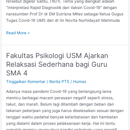
tersebut digelar Sabtu, (16/1). Tema yang diangkat adalah
Vaksin
“Interpretasi Rapid Diagnostik dan Vaksin Covid-19” dengan
Tetap
narasumber Prof Dr dr EM Sutrisna MKes sebagai Ketua Gugus
Patuhi
Tugas Covid-19 UMS dan dr Iin Novita Nurhidayati Mahmuda
Prokes
5M
Read More »
Fakultas Psikologi USM Ajarkan
Fakultas
Psikologi
Relaksasi Sederhana bagi Guru
USM
SMA 4
Ajarkan
Relaksasi
Tinggalkan Komentar
/
Berita PTS
/
Humas
Sederhana
Adanya masa pandemi Covid-19 yang berlangsung lama
bagi
memicu berbagai macam perasaan negatif seperti stress,
Guru
takut, dan marah. Belum lagi ditambah dengan beban dan
SMA
tekanan pekerjaan yang juga harus diselesaikan sesuai dengan
4
tenggat waktu padahal banyak keterbatasan dan hambatan
yang dialami dalam proses pelaksanaan kerja. Hal ini tentu
semakin memicu munculnya kondisi psikologis yang negatif