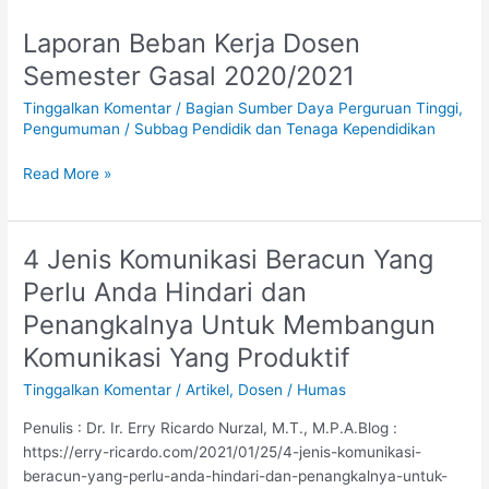
Laporan Beban Kerja Dosen
Laporan
Beban
Semester Gasal 2020/2021
Kerja
Tinggalkan Komentar
/
Bagian Sumber Daya Perguruan Tinggi
,
Dosen
Pengumuman
/
Subbag Pendidik dan Tenaga Kependidikan
Semester
Gasal
Read More »
2020/2021
4 Jenis Komunikasi Beracun Yang
4
Jenis
Perlu Anda Hindari dan
Komunikasi
Penangkalnya Untuk Membangun
Beracun
Yang
Komunikasi Yang Produktif
Perlu
Tinggalkan Komentar
/
Artikel
,
Dosen
/
Humas
Anda
Hindari
Penulis : Dr. Ir. Erry Ricardo Nurzal, M.T., M.P.A.Blog :
dan
https://erry-ricardo.com/2021/01/25/4-jenis-komunikasi-
Penangkalnya
beracun-yang-perlu-anda-hindari-dan-penangkalnya-untuk-