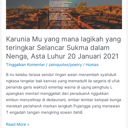
lagikah
yang
teringkar
Selancar
Sukma
Karunia Mu yang mana lagikah yang
dalam
Nenga,
teringkar Selancar Sukma dalam
Asta
Nenga, Asta Luhur 20 Januari 2021
Luhur
20
Tinggalkan Komentar
/
zainquotes/poetry
/
Humas
Januari
B iru kelabu terasa senduI ringan awan menambah syahduA
2021
ngkasa tergelar bak kanvas yang memaduN ila segaris di ufuk
penanda garis waktuG emerlap warna di ujung penghulu L
apangkan mentari menggeliat dari peraduanA nggukkan
embun menyelinap di dedaunanL embar lembar kelopak bunga
merekah perlahanA ntarkan langkah Pujangga yang menawan
T engadah tangan mengiring sowan IlahiE
Read More »