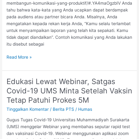
Untuk
membangun-komunikasi-yang-produktif/#.YA4maOgzbIV Anda
Membangun
tahu bahwa kata-kata yang Anda ucapkan dapat berdampak
Komunikasi
pada audiens atau partner bicara Anda. Misalnya, Anda
Yang
mengatakan kepada rekan kerja Anda, “Kamu selalu terlambat
Produktif
untuk menyampaikan laporan yang telah kita sepakati. Kamu
tidak dapat diandalkan”. Contoh komunikasi yang Anda lakukan
itu disebut sebagai
Read More »
Edukasi Lewat Webinar, Satgas
Edukasi
Lewat
Covid-19 UMS Minta Setelah Vaksin
Webinar,
Tetap Patuhi Prokes 5M
Satgas
Covid-
Tinggalkan Komentar
/
Berita PTS
/
Humas
19
Gugus Tugas Covid-19 Universitas Muhammadiyah Surakarta
UMS
(UMS) menggelar Webinar yang membahas seputar rapid test
Minta
dan vaksinasi Covid-19. Webinar menggunakan aplikasi zoom
Setelah