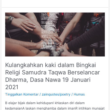
Kulangkahkan
kaki
dalam
Bingkai
Religi
Samudra
Taqwa
Berselancar
Dharma,
Kulangkahkan kaki dalam Bingkai
Dasa
Nawa
Religi Samudra Taqwa Berselancar
19
Dharma, Dasa Nawa 19 Januari
Januari
2021
2021
Tinggalkan Komentar
/
zainquotes/poetry
/
Humas
B elajar bijak dalam kehidupanI khlaskan diri dalam
kedamaianA laskan menghamba dalam imanR intihkan munajat