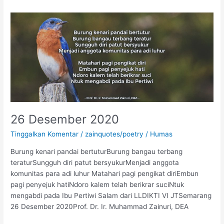
26
Desember
2020
26 Desember 2020
Tinggalkan Komentar
/
zainquotes/poetry
/
Humas
Burung kenari pandai bertuturBurung bangau terbang
teraturSungguh diri patut bersyukurMenjadi anggota
komunitas para adi luhur Matahari pagi pengikat diriEmbun
pagi penyejuk hatiNdoro kalem telah berikrar suciNtuk
mengabdi pada Ibu Pertiwi Salam dari LLDIKTI VI JTSemarang
26 Desember 2020Prof. Dr. Ir. Muhammad Zainuri, DEA