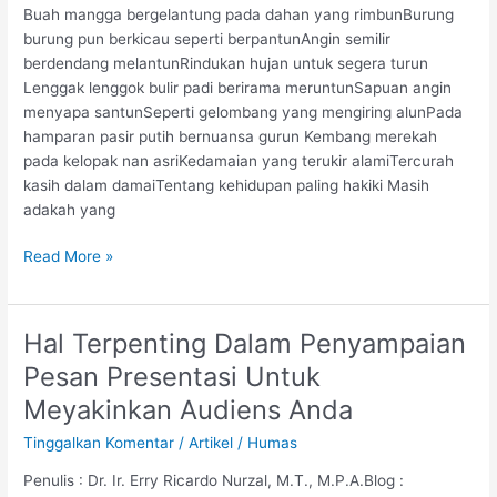
Buah mangga bergelantung pada dahan yang rimbunBurung
burung pun berkicau seperti berpantunAngin semilir
berdendang melantunRindukan hujan untuk segera turun
Lenggak lenggok bulir padi berirama meruntunSapuan angin
menyapa santunSeperti gelombang yang mengiring alunPada
hamparan pasir putih bernuansa gurun Kembang merekah
pada kelopak nan asriKedamaian yang terukir alamiTercurah
kasih dalam damaiTentang kehidupan paling hakiki Masih
adakah yang
Read More »
Hal Terpenting Dalam Penyampaian
Hal
Terpenting
Pesan Presentasi Untuk
Dalam
Meyakinkan Audiens Anda
Penyampaian
Pesan
Tinggalkan Komentar
/
Artikel
/
Humas
Presentasi
Penulis : Dr. Ir. Erry Ricardo Nurzal, M.T., M.P.A.Blog :
Untuk