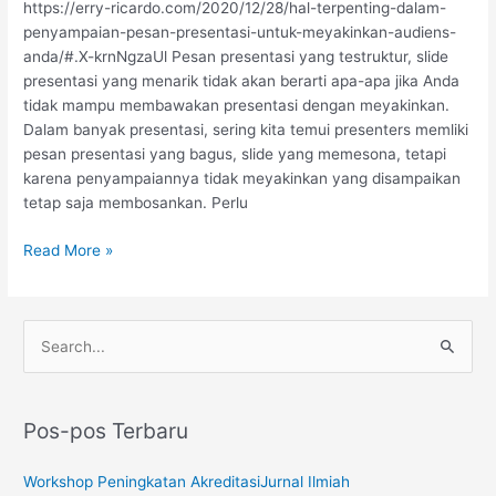
https://erry-ricardo.com/2020/12/28/hal-terpenting-dalam-
Meyakinkan
penyampaian-pesan-presentasi-untuk-meyakinkan-audiens-
Audiens
anda/#.X-krnNgzaUl Pesan presentasi yang testruktur, slide
Anda
presentasi yang menarik tidak akan berarti apa-apa jika Anda
tidak mampu membawakan presentasi dengan meyakinkan.
Dalam banyak presentasi, sering kita temui presenters memliki
pesan presentasi yang bagus, slide yang memesona, tetapi
karena penyampaiannya tidak meyakinkan yang disampaikan
tetap saja membosankan. Perlu
Read More »
C
a
r
Pos-pos Terbaru
i
u
Workshop Peningkatan AkreditasiJurnal Ilmiah