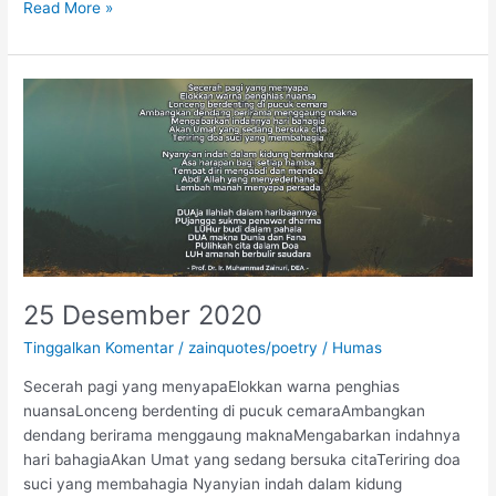
Read More »
25
Desember
2020
25 Desember 2020
Tinggalkan Komentar
/
zainquotes/poetry
/
Humas
Secerah pagi yang menyapaElokkan warna penghias
nuansaLonceng berdenting di pucuk cemaraAmbangkan
dendang berirama menggaung maknaMengabarkan indahnya
hari bahagiaAkan Umat yang sedang bersuka citaTeriring doa
suci yang membahagia Nyanyian indah dalam kidung