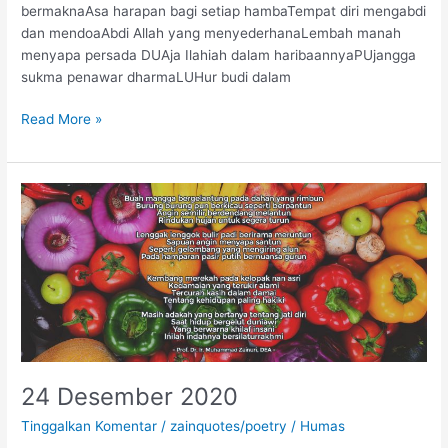
bermaknaAsa harapan bagi setiap hambaTempat diri mengabdi
dan mendoaAbdi Allah yang menyederhanaLembah manah
menyapa persada DUAja Ilahiah dalam haribaannyaPUjangga
sukma penawar dharmaLUHur budi dalam
Read More »
24
Desember
2020
24 Desember 2020
Tinggalkan Komentar
/
zainquotes/poetry
/
Humas