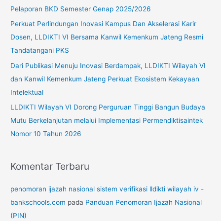
n
Pelaporan BKD Semester Genap 2025/2026
t
Perkuat Perlindungan Inovasi Kampus Dan Akselerasi Karir
u
Dosen, LLDIKTI VI Bersama Kanwil Kemenkum Jateng Resmi
k
Tandatangani PKS
:
Dari Publikasi Menuju Inovasi Berdampak, LLDIKTI Wilayah VI
dan Kanwil Kemenkum Jateng Perkuat Ekosistem Kekayaan
Intelektual
LLDIKTI Wilayah VI Dorong Perguruan Tinggi Bangun Budaya
Mutu Berkelanjutan melalui Implementasi Permendiktisaintek
Nomor 10 Tahun 2026
Komentar Terbaru
penomoran ijazah nasional sistem verifikasi lldikti wilayah iv -
bankschools.com
pada
Panduan Penomoran Ijazah Nasional
(PIN)