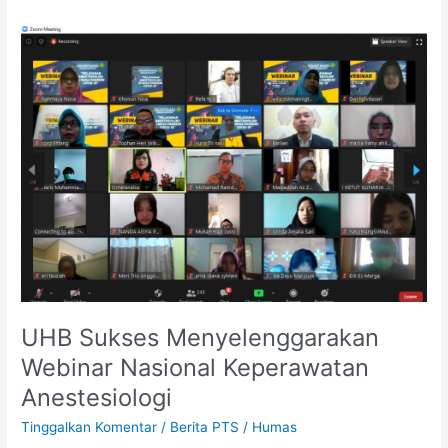
UHB
Sukses
Menyelenggarakan
Webinar
Nasional
Keperawatan
Anestesiologi
UHB Sukses Menyelenggarakan
Webinar Nasional Keperawatan
Anestesiologi
Tinggalkan Komentar
/
Berita PTS
/
Humas