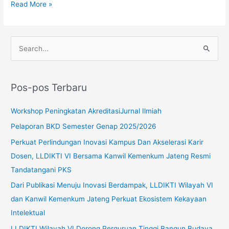
Read More »
C
a
r
Pos-pos Terbaru
i
u
Workshop Peningkatan AkreditasiJurnal Ilmiah
n
Pelaporan BKD Semester Genap 2025/2026
t
Perkuat Perlindungan Inovasi Kampus Dan Akselerasi Karir
u
Dosen, LLDIKTI VI Bersama Kanwil Kemenkum Jateng Resmi
k
Tandatangani PKS
:
Dari Publikasi Menuju Inovasi Berdampak, LLDIKTI Wilayah VI
dan Kanwil Kemenkum Jateng Perkuat Ekosistem Kekayaan
Intelektual
LLDIKTI Wilayah VI Dorong Perguruan Tinggi Bangun Budaya