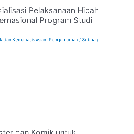
ialisasi Pelaksanaan Hibah
nternasional Program Studi
ik dan Kemahasiswaan
,
Pengumuman
/
Subbag
ter dan Komik untuk