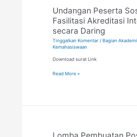
Undangan
Undangan Peserta Sos
Peserta
Fasilitasi Akreditasi I
Sosialisasi
secara Daring
Pelaksanaan
Hibah
Tinggalkan Komentar
/
Bagian Akadem
Fasilitasi
Kemahasiswaan
Akreditasi
Download surat Link
Internasional
Program
Read More »
Studi
secara
Daring
Lomba
Lomba Pembuatan Pos