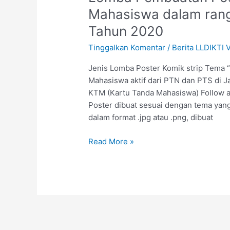
Pembuatan
Mahasiswa dalam rang
Poster
Tahun 2020
dan
Komik
Tinggalkan Komentar
/
Berita LLDIKTI V
untuk
Mahasiswa
Jenis Lomba Poster Komik strip Tema “
dalam
Mahasiswa aktif dari PTN dan PTS di J
rangka
KTM (Kartu Tanda Mahasiswa) Follow a
Hari
Poster dibuat sesuai dengan tema yang t
Pendidikan
dalam format .jpg atau .png, dibuat
Nasional
Read More »
Tahun
2020