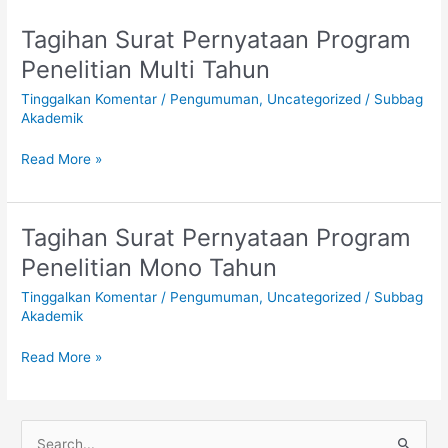
Tagihan Surat Pernyataan Program
Tagihan
Surat
Penelitian Multi Tahun
Pernyataan
Tinggalkan Komentar
/
Pengumuman
,
Uncategorized
/
Subbag
Program
Akademik
Penelitian
Multi
Read More »
Tahun
Tagihan Surat Pernyataan Program
Tagihan
Surat
Penelitian Mono Tahun
Pernyataan
Tinggalkan Komentar
/
Pengumuman
,
Uncategorized
/
Subbag
Program
Akademik
Penelitian
Mono
Read More »
Tahun