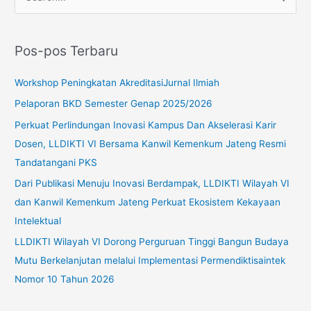
C
a
r
Pos-pos Terbaru
i
u
Workshop Peningkatan AkreditasiJurnal Ilmiah
n
Pelaporan BKD Semester Genap 2025/2026
t
Perkuat Perlindungan Inovasi Kampus Dan Akselerasi Karir
u
Dosen, LLDIKTI VI Bersama Kanwil Kemenkum Jateng Resmi
k
Tandatangani PKS
:
Dari Publikasi Menuju Inovasi Berdampak, LLDIKTI Wilayah VI
dan Kanwil Kemenkum Jateng Perkuat Ekosistem Kekayaan
Intelektual
LLDIKTI Wilayah VI Dorong Perguruan Tinggi Bangun Budaya
Mutu Berkelanjutan melalui Implementasi Permendiktisaintek
Nomor 10 Tahun 2026