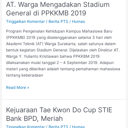
AT. Warga Mengadakan Stadium
AT.
Warga
General di PPKKMB 2019
Mengadakan
Tinggalkan Komentar
/
Berita PTS
/
Humas
Stadium
General
Program Pengenalan Kehidupan Kampus Mahasiswa Baru
di
(PPKKMB) 2019 yang diselenggarakan selama 3 hari oleh
PPKKMB
Akademi Teknik (AT) Warga Surakarta, salah satunya dalam
2019
bentuk kegiatan Stadium General. Dijelaskan oleh Direktur AT.
Warga Y. Yulianto Kristiawan bahwa PPKKBM 2019
dilaksanakan mulai tanggal 2 – 4 September 2019. Adapun
materi yang diberikan adalah tentang pemahaman mahasiswa
tentang keberadaan
Read More »
Kejuaraan Tae Kwon Do Cup STIE
Kejuaraan
Tae
Bank BPD, Meriah
Kwon
Tinggalkan Komentar
/
Berita PTS
/
Humas
Do