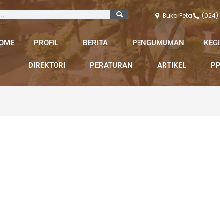
Buka Peta
(024)
OME
PROFIL
BERITA
PENGUMUMAN
KEG
DIREKTORI
PERATURAN
ARTIKEL
PP