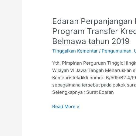
Edaran
Edaran Perpanjangan 
Perpanjangan
Program Transfer Kredi
Pendaftaran
Belmawa tahun 2019
Bantuan
Program
Tinggalkan Komentar
/
Pengumuman
,
Transfer
Kredit
Yth. Pimpinan Perguruan Tinggidi lin
Luar
Wilayah VI Jawa Tengah Meneruskan su
Negeri
Kemenristekdikti nomor: B/505/B2.4/PB
Ditjen
sebagaimana tersebut pada pokok sura
Belmawa
Selengkapnya : Surat Edaran
tahun
Read More »
2019