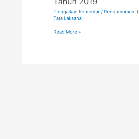
Tahun 2019
Dalam
Tinggalkan Komentar
/
Pengumuman
,
Rangka
Tata Laksana
Hari
Raya
Read More »
Idul
Fitri
Tahun
2019