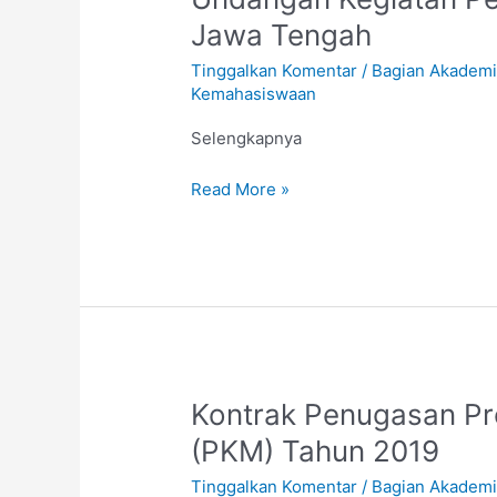
Kegiatan
Jawa Tengah
Pemberdayaan
Tinggalkan Komentar
/
Bagian Akadem
Wilayah
Kemahasiswaan
Provinsi
Jawa
Selengkapnya
Tengah
Read More »
Kontrak
Kontrak Penugasan Pr
Penugasan
(PKM) Tahun 2019
Program
Tinggalkan Komentar
/
Bagian Akadem
Kreatifitas