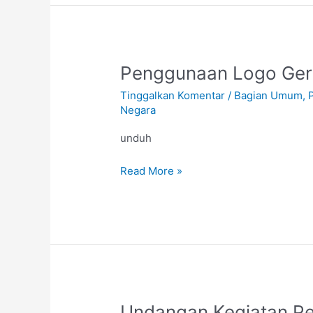
Penggunaan
Penggunaan Logo Gera
Logo
Tinggalkan Komentar
/
Bagian Umum
,
Gerakan
Negara
Indonesia
Bersih
unduh
Read More »
Undangan
Undangan Kegiatan Pe