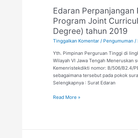
Edaran
Edaran Perpanjangan 
Perpanjangan
Program Joint Curricu
Pendaftaran
Degree) tahun 2019
Bantuan
Program
Tinggalkan Komentar
/
Pengumuman
/
Joint
Curriculum
Yth. Pimpinan Perguruan Tinggi di li
(Joint
Wilayah VI Jawa Tengah Meneruskan su
Degree
Kemenristekdikti nomor: B/506/B2.4/PB
&
sebagaimana tersebut pada pokok sura
Double
Selengkapnya : Surat Edaran
Degree)
Read More »
tahun
2019