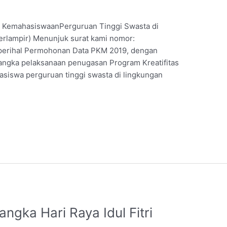
ng KemahasiswaanPerguruan Tinggi Swasta di
terlampir) Menunjuk surat kami nomor:
 perihal Permohonan Data PKM 2019, dengan
angka pelaksanaan penugasan Program Kreatifitas
siswa perguruan tinggi swasta di lingkungan
ngka Hari Raya Idul Fitri