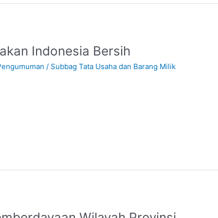
kan Indonesia Bersih
Pengumuman
/
Subbag Tata Usaha dan Barang Milik
mberdayaan Wilayah Provinsi