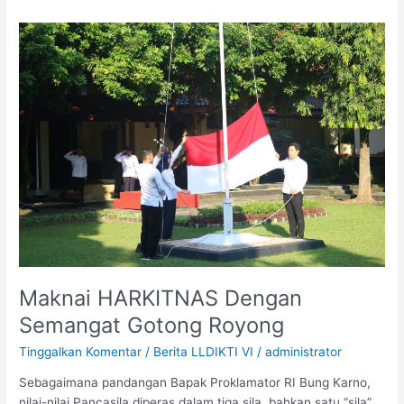
Maknai
HARKITNAS
Dengan
Semangat
Gotong
Royong
Maknai HARKITNAS Dengan
Semangat Gotong Royong
Tinggalkan Komentar
/
Berita LLDIKTI VI
/
administrator
Sebagaimana pandangan Bapak Proklamator RI Bung Karno,
nilai-nilai Pancasila diperas dalam tiga sila, bahkan satu “sila”