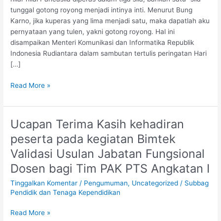
tunggal gotong royong menjadi intinya inti. Menurut Bung
Karno, jika kuperas yang lima menjadi satu, maka dapatlah aku
pernyataan yang tulen, yakni gotong royong. Hal ini
disampaikan Menteri Komunikasi dan Informatika Republik
Indonesia Rudiantara dalam sambutan tertulis peringatan Hari
[…]
Read More »
Ucapan Terima Kasih kehadiran
Ucapan
Terima
peserta pada kegiatan Bimtek
Kasih
Validasi Usulan Jabatan Fungsional
kehadiran
peserta
Dosen bagi Tim PAK PTS Angkatan I
pada
Tinggalkan Komentar
/
Pengumuman
,
Uncategorized
/
Subbag
kegiatan
Pendidik dan Tenaga Kependidikan
Bimtek
Validasi
Read More »
Usulan