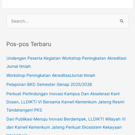
Jabatan
Fungsional
Dosen
C
bagi
a
Tim
r
PAK
Pos-pos Terbaru
PTS
i
Angkatan
u
Undangan Peserta Kegiatan Workshop Peningkatan Akreditasi
I
n
Jurnal Ilmiah
t
Workshop Peningkatan AkreditasiJurnal Ilmiah
u
Pelaporan BKD Semester Genap 2025/2026
k
Perkuat Perlindungan Inovasi Kampus Dan Akselerasi Karir
:
Dosen, LLDIKTI VI Bersama Kanwil Kemenkum Jateng Resmi
Tandatangani PKS
Dari Publikasi Menuju Inovasi Berdampak, LLDIKTI Wilayah VI
dan Kanwil Kemenkum Jateng Perkuat Ekosistem Kekayaan