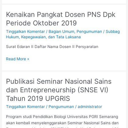
(M.Hum.)
Kenaikan Pangkat Dosen PNS Dpk
Kenaikan
Pangkat
Periode Oktober 2019
Dosen
Tinggalkan Komentar
/
Bagian Umum
,
Pengumuman
/
Subbag
PNS
Hukum, Kepegawaian, dan Tata Laksana
Dpk
Periode
Surat Edaran II Daftar Nama Dosen II Persyaratan
Oktober
2019
Read More »
Publikasi Seminar Nasional Sains
Publikasi
Seminar
dan Entrepreneurship (SNSE VI)
Nasional
Tahun 2019 UPGRIS
Sains
dan
Tinggalkan Komentar
/
Pengumuman
/
administrator
Entrepreneurship
Program studi Pendidikan Biologi Universitas PGRI Semarang
(SNSE
akan kembali menyelenggarakan Seminar Nasional Sains dan
VI)