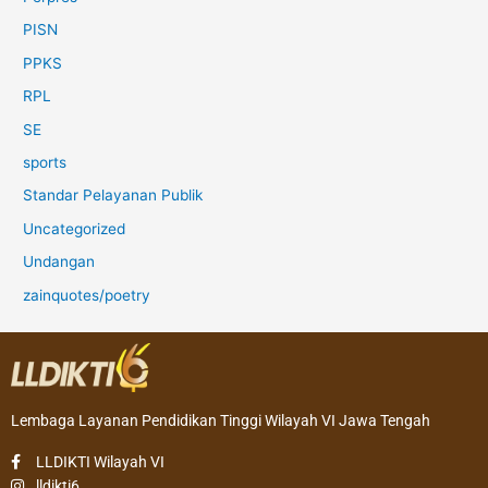
PISN
PPKS
RPL
SE
sports
Standar Pelayanan Publik
Uncategorized
Undangan
zainquotes/poetry
Lembaga Layanan Pendidikan Tinggi Wilayah VI Jawa Tengah
LLDIKTI Wilayah VI
lldikti6