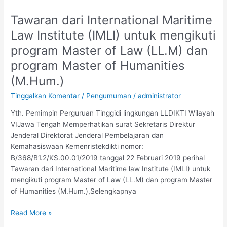
Tawaran dari International Maritime
Tawaran
dari
Law Institute (IMLI) untuk mengikuti
International
program Master of Law (LL.M) dan
Maritime
Law
program Master of Humanities
Institute
(M.Hum.)
(IMLI)
Tinggalkan Komentar
/
Pengumuman
/
administrator
untuk
mengikuti
Yth. Pemimpin Perguruan Tinggidi lingkungan LLDIKTI Wilayah
program
VIJawa Tengah Memperhatikan surat Sekretaris Direktur
Master
Jenderal Direktorat Jenderal Pembelajaran dan
of
Kemahasiswaan Kemenristekdikti nomor:
Law
B/368/B1.2/KS.00.01/2019 tanggal 22 Februari 2019 perihal
(LL.M)
Tawaran dari International Maritime law Institute (IMLI) untuk
dan
mengikuti program Master of Law (LL.M) dan program Master
program
of Humanities (M.Hum.),Selengkapnya
Master
of
Read More »
Humanities