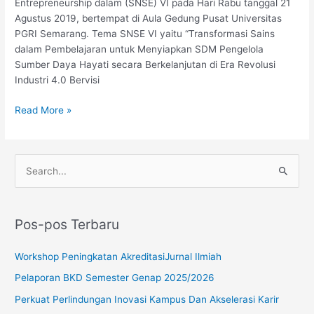
Entrepreneurship dalam (SNSE) VI pada Hari Rabu tanggal 21
Tahun
Agustus 2019, bertempat di Aula Gedung Pusat Universitas
2019
PGRI Semarang. Tema SNSE VI yaitu “Transformasi Sains
UPGRIS
dalam Pembelajaran untuk Menyiapkan SDM Pengelola
Sumber Daya Hayati secara Berkelanjutan di Era Revolusi
Industri 4.0 Bervisi
Read More »
C
a
r
Pos-pos Terbaru
i
u
Workshop Peningkatan AkreditasiJurnal Ilmiah
n
Pelaporan BKD Semester Genap 2025/2026
t
Perkuat Perlindungan Inovasi Kampus Dan Akselerasi Karir
u