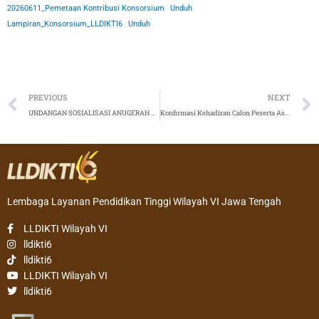
20260611_Pemetaan Kontribusi Konsorsium
Unduh
Lampiran_Konsorsium_LLDIKTI6
Unduh
Prev
PREVIOUS
NEXT
UNDANGAN SOSIALISASI ANUGERAH HUMAS DIKTISAINTEK (AHD) 2026
Konfirmasi Kehadiran Calon Peserta Asistensi Penulisan Artikel Ilmiah pada Jurnal Internasional Bereputasi
Lembaga Layanan Pendidikan Tinggi Wilayah VI Jawa Tengah
LLDIKTI Wilayah VI
lldikti6
lldikti6
LLDIKTI Wilayah VI
lldikti6