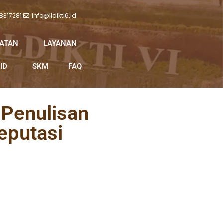
 8317281
info@lldikti6.id
IATAN
LAYANAN
ID
SKM
FAQ
 Penulisan
reputasi