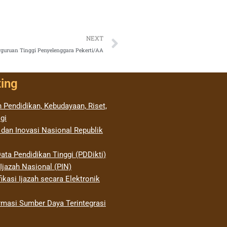
Next
NEXT
guruan Tinggi Penyelenggara Pekerti/AA
ting
 Pendidikan, Kebudayaan, Riset,
gi
 dan Inovasi Nasional Republik
ata Pendidikan Tinggi (PDDikti)
jazah Nasional (PIN)
ikasi Ijazah secara Elektronik
rmasi Sumber Daya Terintegrasi