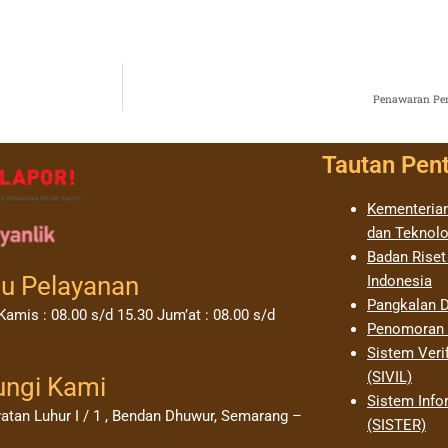
Penawaran Per
Tautan Pen
Kementerian
dan Teknolo
Badan Riset
u Pelayanan
Indonesia
Pangkalan D
Kamis : 08.00 s/d 15.30 Jum’at : 08.00 s/d
Penomoran I
Sistem Verif
(SIVIL)
ungi Kami
Sistem Info
yatan Luhur I / 1 , Bendan Dhuwur, Semarang –
(SISTER)