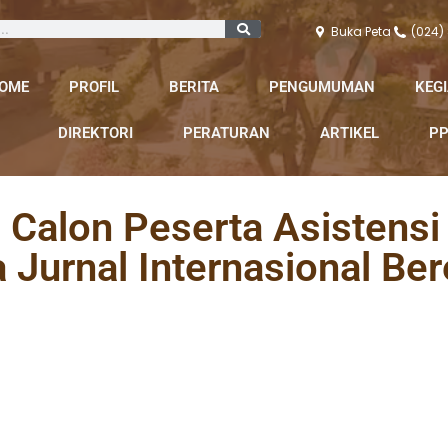
Buka Peta
(024)
OME
PROFIL
BERITA
PENGUMUMAN
KEG
DIREKTORI
PERATURAN
ARTIKEL
PP
 Calon Peserta Asistensi
a Jurnal Internasional Be