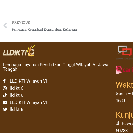
Prev
PREVIOUS
Pemetaan Kontribusi Konsorsium Keilmuan
Lembaga Layanan Pendidikan Tinggi Wilayah VI Jawa
Tengah
LLDIKTI Wilayah VI
Wakt
lldikti6
Senin – 
lldikti6
16.00
LLDIKTI Wilayah VI
lldikti6
Kunj
Jl. Pawi
50233