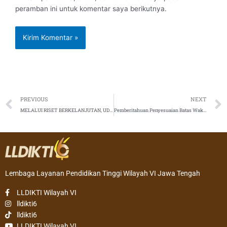
peramban ini untuk komentar saya berikutnya.
Prev
PREVIOUS
NEXT
MELALUI RISET BERKELANJUTAN, UDINUS MEMBANGUN NEGERI GAMELAN DI METAVERSE
Pemberitahuan Penyesuaian Batas Waktu Pengusulan Pembayaran Tunjangan Sertifikasi Dosen
Lembaga Layanan Pendidikan Tinggi Wilayah VI Jawa Tengah
LLDIKTI Wilayah VI
lldikti6
lldikti6
LLDIKTI Wilayah VI