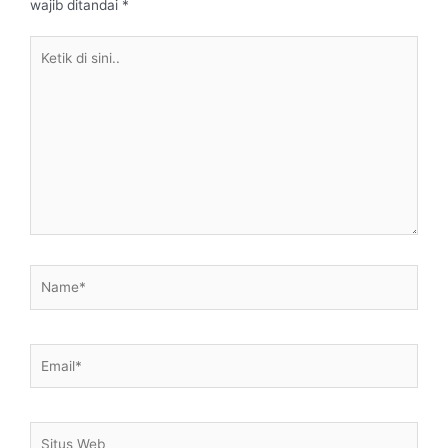
wajib ditandai
*
Ketik
di
sini..
Name*
Email*
Situs