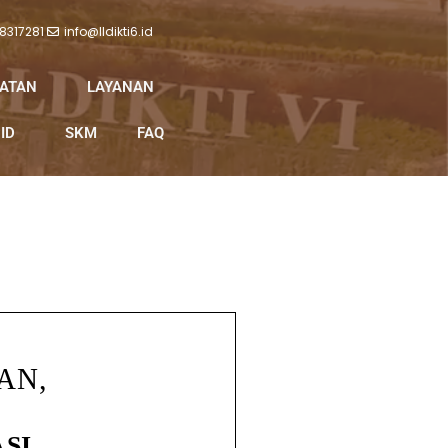
 8317281
info@lldikti6.id
IATAN
LAYANAN
ID
SKM
FAQ