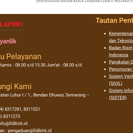
Tautan Pen
Kementerian
dan Teknolo
Badan Riset
u Pelayanan
Indonesia
Pangkalan D
Kamis : 08.00 s/d 15.30 Jum’at : 08.00 s/d
Penomoran I
Sistem Verif
(SIVIL)
ungi Kami
Sistem Info
yatan Luhur I / 1 , Bendan Dhuwur, Semarang –
(SISTER)
24) 8317281, 8311521
4) 8311273
nfo@lldikti6.id
n : pengaduan@lldikti6.id