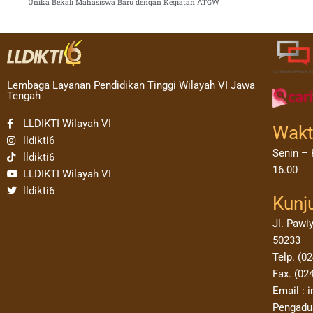
Unika Bekali Mahasiswa Baru dengan Kegiatan ATGW
Lembaga Layanan Pendidikan Tinggi Wilayah VI Jawa
Tengah
LLDIKTI Wilayah VI
Wakt
lldikti6
Senin – 
lldikti6
16.00
LLDIKTI Wilayah VI
lldikti6
Kunj
Jl. Pawi
50233
Telp. (0
Fax. (02
Email : i
Pengadua