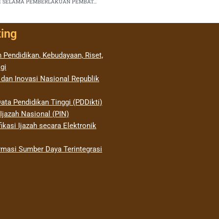
PENYESUAIAN SISTEM KERJA LAYANAN LLDIKTI WILAYAH VI SELAMA PEMBERLAKUAN PEMBATASAN KEGIATAN MASYARAKAT PADA MASA PANDEMI CORONA VIRUS DISEASE 2019
ting
 Pendidikan, Kebudayaan, Riset,
gi
 dan Inovasi Nasional Republik
ata Pendidikan Tinggi (PDDikti)
jazah Nasional (PIN)
ikasi Ijazah secara Elektronik
rmasi Sumber Daya Terintegrasi