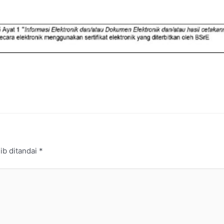
ib ditandai
*