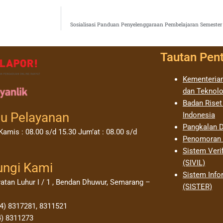
Sosialisasi Panduan Penyelenggaraan Pembelajaran Semeste
Tautan Pen
Kementerian
dan Teknolo
Badan Riset
u Pelayanan
Indonesia
Pangkalan D
Kamis : 08.00 s/d 15.30 Jum’at : 08.00 s/d
Penomoran I
Sistem Verif
(SIVIL)
ungi Kami
Sistem Info
yatan Luhur I / 1 , Bendan Dhuwur, Semarang –
(SISTER)
24) 8317281, 8311521
4) 8311273