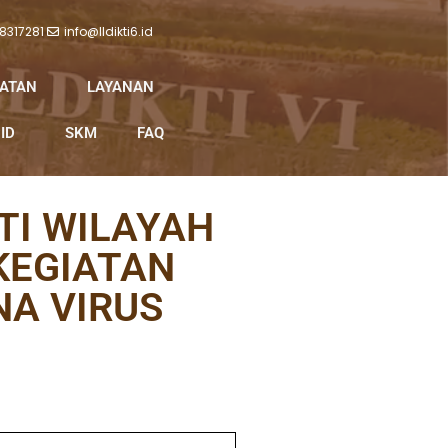
 8317281
info@lldikti6.id
IATAN
LAYANAN
ID
SKM
FAQ
TI WILAYAH
KEGIATAN
A VIRUS