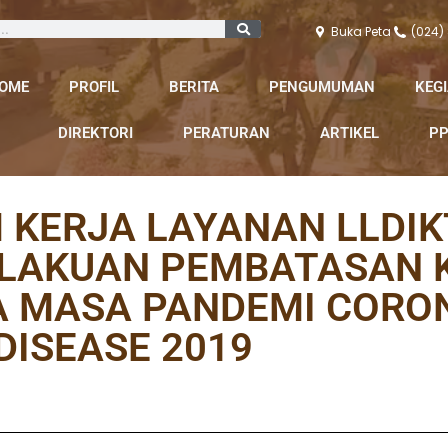
Buka Peta
(024)
OME
PROFIL
BERITA
PENGUMUMAN
KEG
DIREKTORI
PERATURAN
ARTIKEL
PP
 KERJA LAYANAN LLDIK
RLAKUAN PEMBATASAN 
 MASA PANDEMI CORON
DISEASE 2019