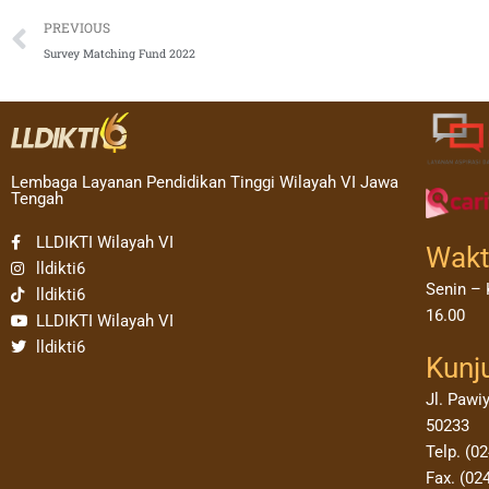
Prev
PREVIOUS
Survey Matching Fund 2022
Lembaga Layanan Pendidikan Tinggi Wilayah VI Jawa
Tengah
LLDIKTI Wilayah VI
Wakt
lldikti6
Senin – 
lldikti6
16.00
LLDIKTI Wilayah VI
lldikti6
Kunj
Jl. Pawi
50233
Telp. (0
Fax. (02