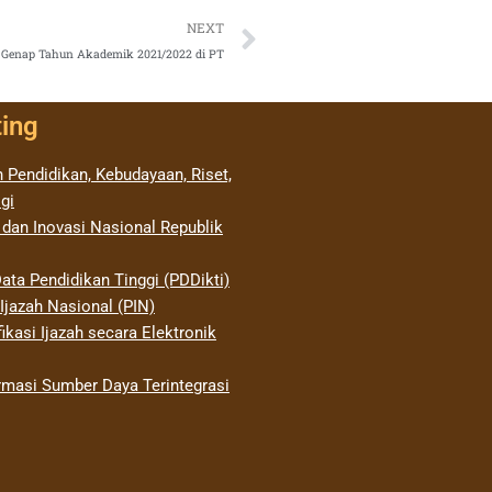
Next
NEXT
r Genap Tahun Akademik 2021/2022 di PT
ting
 Pendidikan, Kebudayaan, Riset,
gi
 dan Inovasi Nasional Republik
ata Pendidikan Tinggi (PDDikti)
jazah Nasional (PIN)
ikasi Ijazah secara Elektronik
rmasi Sumber Daya Terintegrasi