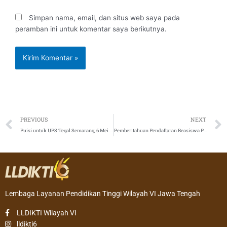
Simpan nama, email, dan situs web saya pada
peramban ini untuk komentar saya berikutnya.
Prev
PREVIOUS
NEXT
Puisi untuk UPS Tegal Semarang, 6 Mei 2021
Pemberitahuan Pendaftaran Beasiswa Pendidikan Magister menuju Doktor untuk Sarjana Unggul (PMDSU) Batch VI
Lembaga Layanan Pendidikan Tinggi Wilayah VI Jawa Tengah
LLDIKTI Wilayah VI
lldikti6