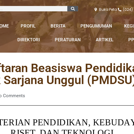
Buka Peta
(024)
OME
PROFIL
BERITA
PENGUMUMAN
KEG
DIREKTORI
PERATURAN
ARTIKEL
PP
taran Beasiswa Pendidik
 Sarjana Unggul (PMDSU)
o Comments