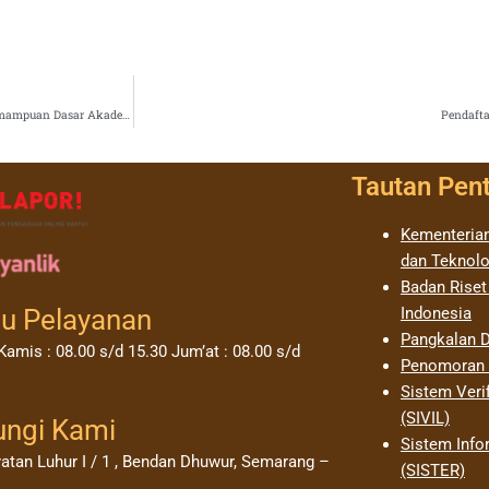
Penawaran Penyelenggara Tes Kemampuan Berbahasa Inggris (TKBI) dan Tes Kemampuan Dasar Akademik (TKDA)
Pendafta
Tautan Pen
Kementerian
dan Teknolo
Badan Riset
u Pelayanan
Indonesia
Pangkalan D
Kamis : 08.00 s/d 15.30 Jum’at : 08.00 s/d
Penomoran I
Sistem Verif
(SIVIL)
ungi Kami
Sistem Info
yatan Luhur I / 1 , Bendan Dhuwur, Semarang –
(SISTER)