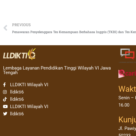
Prev
PREVIOUS
Lembaga Layanan Pendidikan Tinggi Wilayah VI Jawa
Tengah
LLDIKTI Wilayah VI
Wakt
lldikti6
Senin – 
lldikti6
16.00
LLDIKTI Wilayah VI
lldikti6
Kunj
Jl. Pawi
50233