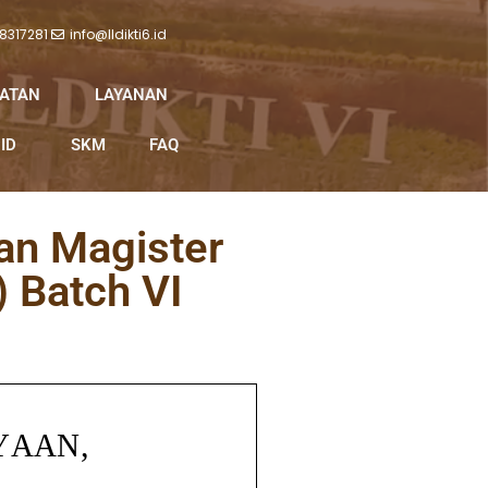
 8317281
info@lldikti6.id
IATAN
LAYANAN
ID
SKM
FAQ
an Magister
 Batch VI