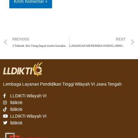
Prev
PREVIOUS
NEXT
3 Teknik Jitu Yang Dapat Anda Gunakan Ketika Anda Tidak Dapat Menjawab Pertanyaan Audiens Pada Sesi Tanya Jawab Presentasi
LARANGAN MENERIMA PARSEL/BINGKISAN ATAU HADIAH LAINNYA BAGI PEGAWAI LEMBAGA LAYANAN PENDIDIKAN TINGGI WILAYAH VI
Lembaga Layanan Pendidikan Tinggi Wilayah VI Jawa Tengah
LLDIKTI Wilayah VI
lldikti6
lldikti6
LLDIKTI Wilayah VI
lldikti6