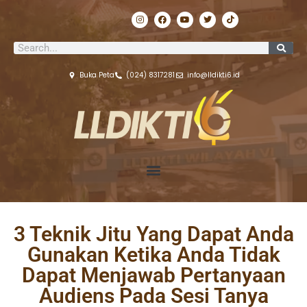
Lewati
I
F
Y
T
T
ke
n
a
o
w
i
s
c
u
i
k
konten
t
e
t
t
t
Search
a
b
u
t
o
g
o
b
e
k
r
o
e
r
a
k
Buka Peta
(024) 8317281
info@lldikti6.id
m
3 Teknik Jitu Yang Dapat Anda
Gunakan Ketika Anda Tidak
Dapat Menjawab Pertanyaan
Audiens Pada Sesi Tanya