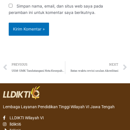
Simpan nama, email, dan situs web saya pada
peramban ini untuk komentar saya berikutnya.
Prev
PREVIOUS
NEXT
USM-UMK Tandatangani Nota Kesepahaman
Batas waktu revisi usulan Akreditasi
Lembaga Layanan Pendidikan Tinggi Wilayah VI Jawa Tengah
LLDIKTI Wilayah VI
lldikti6