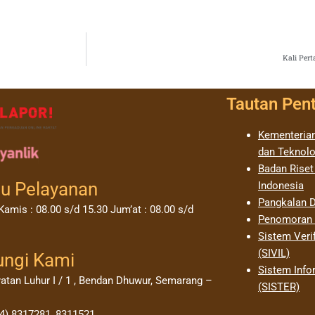
Kali Pert
Tautan Pen
Kementerian
dan Teknolo
Badan Riset
u Pelayanan
Indonesia
Pangkalan D
Kamis : 08.00 s/d 15.30 Jum’at : 08.00 s/d
Penomoran I
Sistem Verif
(SIVIL)
ungi Kami
Sistem Info
yatan Luhur I / 1 , Bendan Dhuwur, Semarang –
(SISTER)
24) 8317281, 8311521