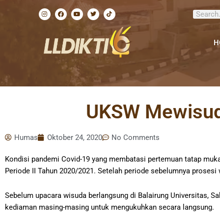
Lewati
I
F
Y
T
T
Search
ke
n
a
o
w
i
s
c
u
i
k
konten
t
e
t
t
t
a
b
u
t
o
g
o
b
e
k
H
r
o
e
r
a
k
m
UKSW Mewisuda
Humas
Oktober 24, 2020
No Comments
Kondisi pandemi Covid-19 yang membatasi pertemuan tatap muk
Periode II Tahun 2020/2021. Setelah periode sebelumnya prosesi 
Sebelum upacara wisuda berlangsung di Balairung Universitas, Sab
kediaman masing-masing untuk mengukuhkan secara langsung.