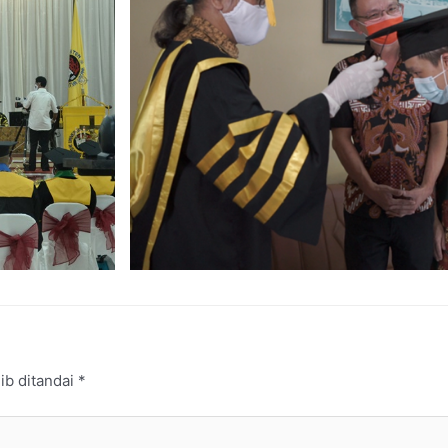
ib ditandai
*