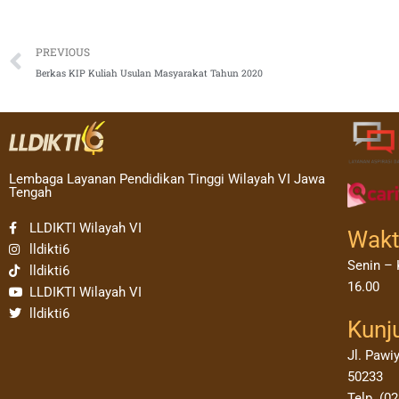
Prev
PREVIOUS
Berkas KIP Kuliah Usulan Masyarakat Tahun 2020
Lembaga Layanan Pendidikan Tinggi Wilayah VI Jawa
Tengah
LLDIKTI Wilayah VI
Wakt
lldikti6
Senin – 
lldikti6
16.00
LLDIKTI Wilayah VI
lldikti6
Kunj
Jl. Pawi
50233
Telp. (0