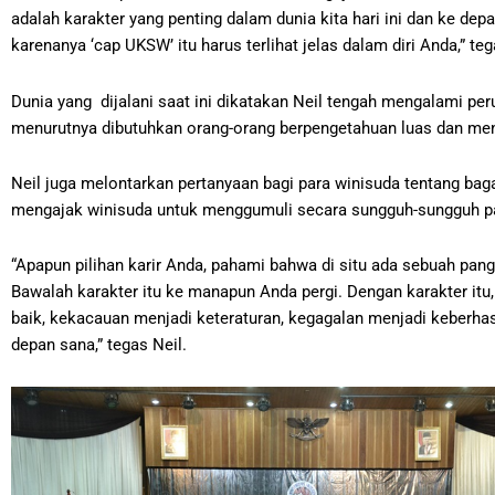
adalah karakter yang penting dalam dunia kita hari ini dan ke de
karenanya ‘cap UKSW’ itu harus terlihat jelas dalam diri Anda,” teg
Dunia yang dijalani saat ini dikatakan Neil tengah mengalami pe
menurutnya dibutuhkan orang-orang berpengetahuan luas dan me
Neil juga melontarkan pertanyaan bagi para winisuda tentang bag
mengajak winisuda untuk menggumuli secara sungguh-sungguh pan
“Apapun pilihan karir Anda, pahami bahwa di situ ada sebuah pan
Bawalah karakter itu ke manapun Anda pergi. Dengan karakter itu
baik, kekacauan menjadi keteraturan, kegagalan menjadi keberhas
depan sana,” tegas Neil.