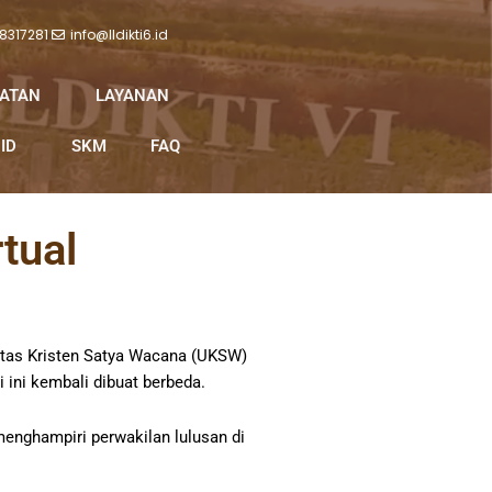
 8317281
info@lldikti6.id
IATAN
LAYANAN
ID
SKM
FAQ
tual
tas Kristen Satya Wacana (UKSW)
 ini kembali dibuat berbeda.
menghampiri perwakilan lulusan di