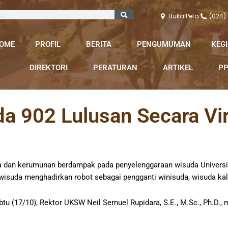
Buka Peta
(024)
OME
PROFIL
BERITA
PENGUMUMAN
KEG
DIREKTORI
PERATURAN
ARTIKEL
PP
 902 Lulusan Secara Vir
a dan kerumunan berdampak pada penyelenggaraan wisuda Universi
wisuda menghadirkan robot sebagai pengganti winisuda, wisuda kali
tu (17/10), Rektor UKSW Neil Semuel Rupidara, S.E., M.Sc., Ph.D., 