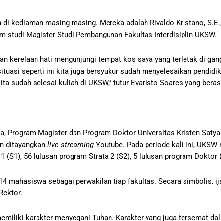
 di kediaman masing-masing. Mereka adalah Rivaldo Kristano, S.E.,
am studi Magister Studi Pembangunan Fakultas Interdisiplin UKSW.
ngan kerelaan hati mengunjungi tempat kos saya yang terletak di gan
situasi seperti ini kita juga bersyukur sudah menyelesaikan pendid
sudah selesai kuliah di UKSW,” tutur Evaristo Soares yang berasa
, Program Magister dan Program Doktor Universitas Kristen Satya
an ditayangkan
live streaming
Youtube. Pada periode kali ini, UKS
1 (S1), 56 lulusan program Strata 2 (S2), 5 lulusan program Doktor 
a 14 mahasiswa sebagai perwakilan tiap fakultas. Secara simbolis, 
Rektor.
emiliki karakter menyegani Tuhan. Karakter yang juga tersemat d