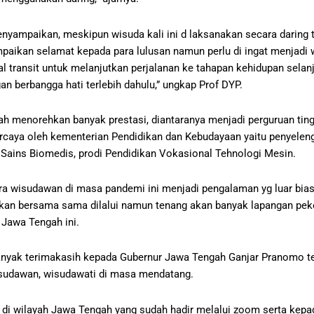
nyampaikan, meskipun wisuda kali ini d laksanakan secara daring t
mpaikan selamat kepada para lulusan namun perlu di ingat menja
 transit untuk melanjutkan perjalanan ke tahapan kehidupan selan
gan berbangga hati terlebih dahulu,” ungkap Prof DYP.
ah menorehkan banyak prestasi, diantaranya menjadi perguruan tin
ercaya oleh kementerian Pendidikan dan Kebudayaan yaitu penyelen
odi Sains Biomedis, prodi Pendidikan Vokasional Tehnologi Mesin.
 wisudawan di masa pandemi ini menjadi pengalaman yg luar bias
 akan bersama sama dilalui namun tenang akan banyak lapangan pek
 Jawa Tengah ini.
anyak terimakasih kepada Gubernur Jawa Tengah Ganjar Pranomo t
isudawan, wisudawati di masa mendatang.
di wilayah Jawa Tengah yang sudah hadir melalui zoom serta kepad