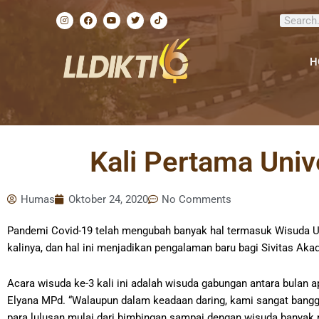
Lewati
I
F
Y
T
T
Search
ke
n
a
o
w
i
s
c
u
i
k
konten
t
e
t
t
t
a
b
u
t
o
g
o
b
e
k
H
r
o
e
r
a
k
m
Kali Pertama Univ
Humas
Oktober 24, 2020
No Comments
Pandemi Covid-19 telah mengubah banyak hal termasuk Wisuda Unive
kalinya, dan hal ini menjadikan pengalaman baru bagi Sivitas Aka
Acara wisuda ke-3 kali ini adalah wisuda gabungan antara bulan a
Elyana MPd. “Walaupun dalam keadaan daring, kami sangat bangg
para lulusan mulai dari bimbingan sampai dengan wisuda banyak 