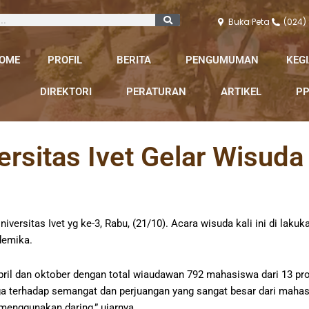
Buka Peta
(024)
OME
PROFIL
BERITA
PENGUMUMAN
KEG
DIREKTORI
PERATURAN
ARTIKEL
PP
ersitas Ivet Gelar Wisuda
rsitas Ivet yg ke-3, Rabu, (21/10). Acara wisuda kali ini di lakuk
demika.
pril dan oktober dengan total wiaudawan 792 mahasiswa dari 13 prod
a terhadap semangat dan perjuangan yang sangat besar dari mahas
menggunakan daring,” ujarnya.