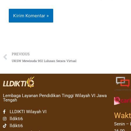
Prev
PREVIOUS
UKSW Mewisuda 902 Lulusan Secara Virtual
Lembaga Layanan Pendidikan Tinggi Wilayah VI Jawa
Tengah
LLDIKTI Wilayah VI
Wakt
lldikti6
Senin – 
lldikti6