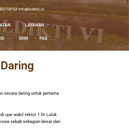
 8317281
info@lldikti6.id
IATAN
LAYANAN
ID
SKM
FAQ
 Daring
an secara daring untuk pertama
i ujar wakil rektor 1 Dr Luluk
iswa sebab sebagian besar dari