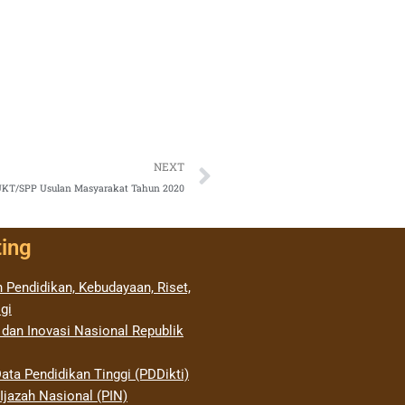
Next
NEXT
UKT/SPP Usulan Masyarakat Tahun 2020
ting
 Pendidikan, Kebudayaan, Riset,
gi
 dan Inovasi Nasional Republik
ata Pendidikan Tinggi (PDDikti)
jazah Nasional (PIN)