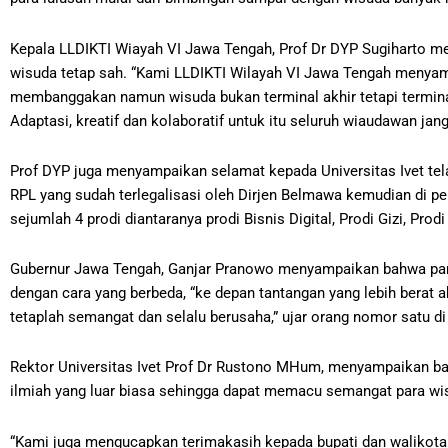
Kepala LLDIKTI Wiayah VI Jawa Tengah, Prof Dr DYP Sugiharto me
wisuda tetap sah. “Kami LLDIKTI Wilayah VI Jawa Tengah menya
membanggakan namun wisuda bukan terminal akhir tetapi terminal
Adaptasi, kreatif dan kolaboratif untuk itu seluruh wiaudawan jan
Prof DYP juga menyampaikan selamat kepada Universitas Ivet tel
RPL yang sudah terlegalisasi oleh Dirjen Belmawa kemudian di p
sejumlah 4 prodi diantaranya prodi Bisnis Digital, Prodi Gizi, Pr
Gubernur Jawa Tengah, Ganjar Pranowo menyampaikan bahwa para
dengan cara yang berbeda, “ke depan tantangan yang lebih berat
tetaplah semangat dan selalu berusaha,” ujar orang nomor satu di
Rektor Universitas Ivet Prof Dr Rustono MHum, menyampaikan b
ilmiah yang luar biasa sehingga dapat memacu semangat para w
“Kami juga mengucapkan terimakasih kepada bupati dan walikota 