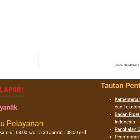
Kuota Bantuan 
Tautan Pen
Kementerian
dan Teknolo
Badan Riset
u Pelayanan
Indonesia
Pangkalan D
Kamis : 08.00 s/d 15.30 Jum’at : 08.00 s/d
Penomoran I