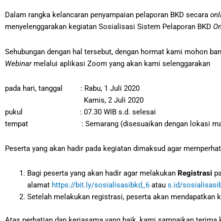
Dalam rangka kelancaran penyampaian pelaporan BKD secara
onl
menyelenggarakan kegiatan Sosialisasi Sistem Pelaporan BKD
On
Sehubungan dengan hal tersebut, dengan hormat kami mohon bant
Webinar
melalui aplikasi Zoom yang akan kami selenggarakan
pada hari, tanggal : Rabu, 1 Juli 2020 
Kamis, 2 Juli 2020 (Angk
pukul : 07.30 WIB s.d. selesai
tempat : Semarang (disesuaikan dengan lokasi masi
Peserta yang akan hadir pada kegiatan dimaksud agar memperhatik
Bagi peserta yang akan hadir agar melakukan
Registrasi
p
alamat
https://bit.ly/sosialisasibkd_6
atau
s.id/sosialisasi
Setelah melakukan registrasi, peserta akan mendapatkan k
Atas perhatian dan kerjasama yang baik, kami sampaikan terima 