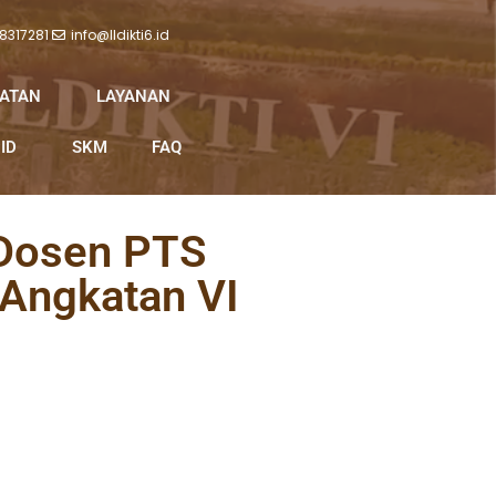
 8317281
info@lldikti6.id
IATAN
LAYANAN
ID
SKM
FAQ
 Dosen PTS
 Angkatan VI