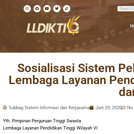
Lewati
I
F
Y
T
T
Search
ke
n
a
o
w
i
s
c
u
i
k
konten
t
e
t
t
t
a
b
u
t
o
g
o
b
e
k
H
r
o
e
r
a
k
m
Sosialisasi Sistem P
Lembaga Layanan Pendi
da
Subbag Sistem Informasi dan Kerjasama
Juni 29, 2020
No
Yth. Pimpinan Perguruan Tinggi Swasta
Lembaga Layanan Pendidikan Tinggi Wilayah VI