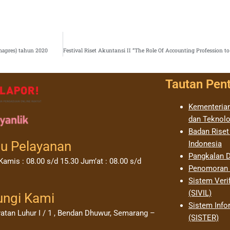
mapres) tahun 2020
Tautan Pen
Kementerian
dan Teknolo
Badan Riset
u Pelayanan
Indonesia
Pangkalan D
Kamis : 08.00 s/d 15.30 Jum’at : 08.00 s/d
Penomoran I
Sistem Verif
(SIVIL)
ungi Kami
Sistem Info
yatan Luhur I / 1 , Bendan Dhuwur, Semarang –
(SISTER)