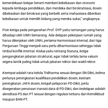
kemerdekaan belajar berarti memberi kebebasan dan otonomi
kepada lembaga pendidikan, dan merdeka dari birokratisasi, dosen
dibebaskan dari birokrasi yang berbelit serta mahasiswa diberikan
kebebasan untuk memilih bidang yang mereka sukai,” ungkapnya.
Poin ketiga pada pengarahan Prof. DYP yaitu tantangan yang harus
dihadapi oleh UWH Semarang. Ada delapan pekerjaan rumah yang
harus dikerjakan oleh UWH,
pertama
Harmonisasi internal, dari tiga
Perguruan Tinggi menjadi satu perlu diharmonisasi sehingga tidak
timbul konflik internal.
Kedua
yaitu tentang Statuta,
ketiga
pengangkatan jabatan struktural, agar tidak terlalu lama vakum
segera lantik paling tidak untuk jabatan rektor dan wakil rektor.
Keempat
adalah tata kelola Tridharma sesuai dengan SN-Dikti,
kelima
perlunya peningkatan kualifikasi pendidikan dosen,
keenam
peningkatan JAFA dosen,
ketujuh
pelaporan PD-Dikti, perlu
disegerakan penataan transisi data di PD-Dikti, dan
kedelapan
adalah
akreditasi PS dan PT sesuai dengan regulasi terbaru dari Kemdikbud
maupun BAN-PT.