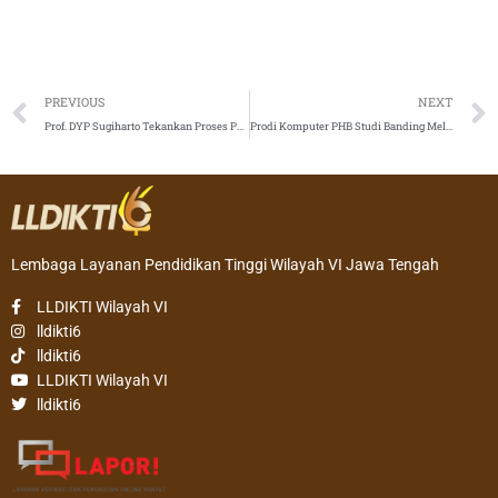
Prev
PREVIOUS
NEXT
Prof. DYP Sugiharto Tekankan Proses Pembelajaran Sesuai SN-Dikti pada Prodi Baru
Prodi Komputer PHB Studi Banding Melalui Konferensi Video
Lembaga Layanan Pendidikan Tinggi Wilayah VI Jawa Tengah
LLDIKTI Wilayah VI
lldikti6
lldikti6
LLDIKTI Wilayah VI
lldikti6