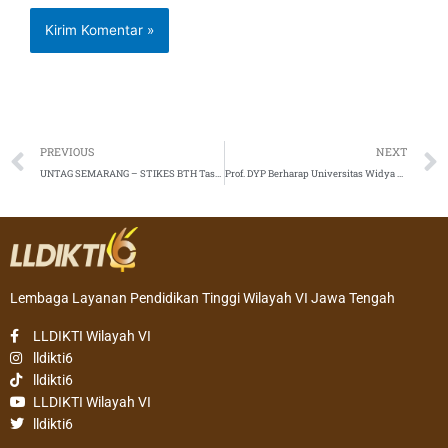
Prev
PREVIOUS
NEXT
UNTAG SEMARANG – STIKES BTH Tasikmalaya gelar Seminar Nasional Daring dengan 1919 Peserta
Prof. DYP Berharap Universitas Widya Husada Menjadi Universitas yang Mendunia, Jaya, dan Akuntabel
Lembaga Layanan Pendidikan Tinggi Wilayah VI Jawa Tengah
LLDIKTI Wilayah VI
lldikti6
lldikti6
LLDIKTI Wilayah VI
lldikti6