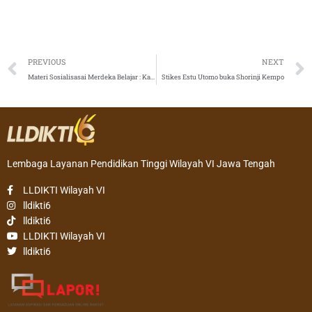
Prev
PREVIOUS
NEXT
Materi Sosialisasai Merdeka Belajar : Kampus Merdeka
Stikes Estu Utomo buka Shorinji Kempo
Lembaga Layanan Pendidikan Tinggi Wilayah VI Jawa Tengah
LLDIKTI Wilayah VI
lldikti6
lldikti6
LLDIKTI Wilayah VI
lldikti6