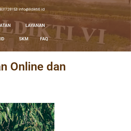
 8317281
info@lldikti6.id
IATAN
LAYANAN
ID
SKM
FAQ
n Online dan