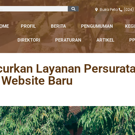
Buka Peta
(024)
OME
PROFIL
BERITA
PENGUMUMAN
KEG
DIREKTORI
PERATURAN
ARTIKEL
PP
curkan Layanan Persurata
Website Baru