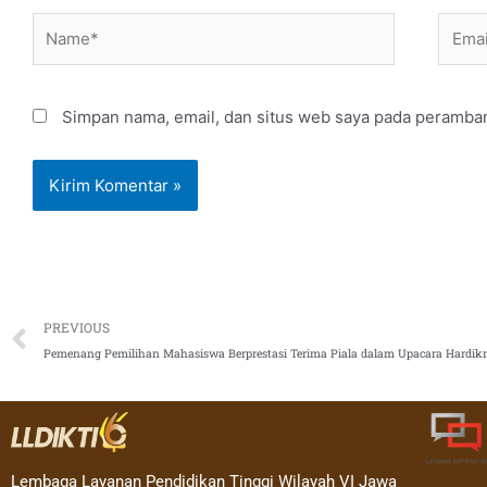
Name*
Email
Simpan nama, email, dan situs web saya pada peramban
Prev
PREVIOUS
Pemenang Pemilihan Mahasiswa Berprestasi Terima Piala dalam Upacara Hardik
Lembaga Layanan Pendidikan Tinggi Wilayah VI Jawa