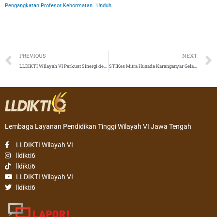
Pengangkatan Profesor Kehormatan
Unduh
Prev
PREVIOUS
NEXT
LLDIKTI Wilayah VI Perkuat Sinergi dengan KBRI dan SIKL Kuala Lumpur untuk Pengembangan Kerja Sama Internasional Perguruan Tinggi
STIKes Mitra Husada Karanganyar Gelar Wisuda Bersama dan Pengambilan Sumpah Profesi Periode I Tahun 2026
Lembaga Layanan Pendidikan Tinggi Wilayah VI Jawa Tengah
LLDIKTI Wilayah VI
lldikti6
lldikti6
LLDIKTI Wilayah VI
lldikti6