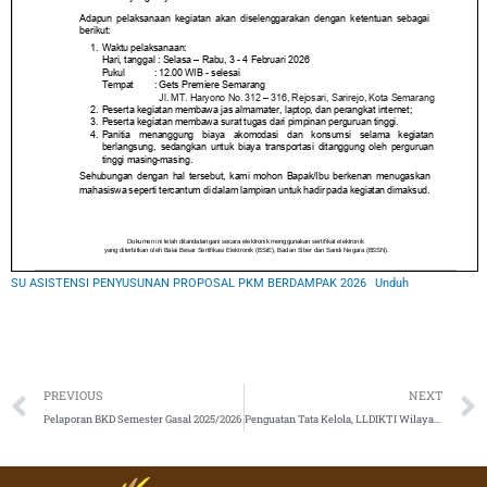
SU ASISTENSI PENYUSUNAN PROPOSAL PKM BERDAMPAK 2026
Unduh
Prev
PREVIOUS
NEXT
Pelaporan BKD Semester Gasal 2025/2026
Penguatan Tata Kelola, LLDIKTI Wilayah VI Laksanakan Penandatanganan Pakta Integritas dan Maklumat Pelayanan