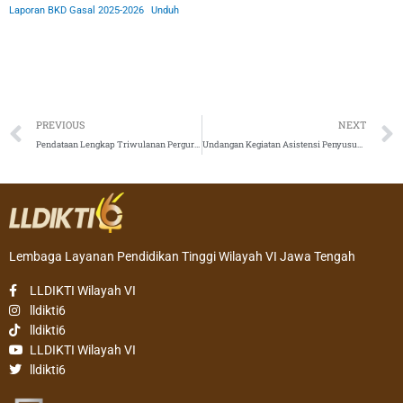
Laporan BKD Gasal 2025-2026
Unduh
Prev
PREVIOUS
NEXT
Pendataan Lengkap Triwulanan Perguruan Tinggi Tahun 2026
Undangan Kegiatan Asistensi Penyusunan Proposal PKM Berdampak bagi Mahasiswa Perguruan Tinggi Swasta di Jawa Tengah
Lembaga Layanan Pendidikan Tinggi Wilayah VI Jawa Tengah
LLDIKTI Wilayah VI
lldikti6
lldikti6
LLDIKTI Wilayah VI
lldikti6