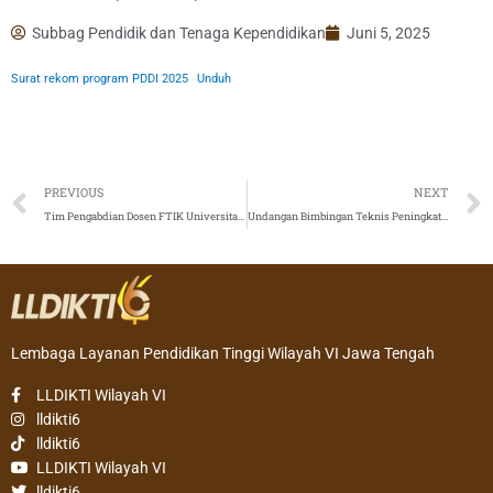
Subbag Pendidik dan Tenaga Kependidikan
Juni 5, 2025
Surat rekom program PDDI 2025
Unduh
Prev
PREVIOUS
NEXT
Tim Pengabdian Dosen FTIK Universitas Semarang Mengisi Pelatihan Instalasi dan Konfigurasi Perangkat Rumah Pintar Berbasis IoT untuk Siswa-Siswi SMKN 8 Semarang
Undangan Bimbingan Teknis Peningkatan Kualitas Penulisan Proposal Kosabangsa dan Sosialisasi Program Mahasiswa Berdampak oleh Badan Eksekutif Mahasiswa (BEM)
Lembaga Layanan Pendidikan Tinggi Wilayah VI Jawa Tengah
LLDIKTI Wilayah VI
lldikti6
lldikti6
LLDIKTI Wilayah VI
lldikti6