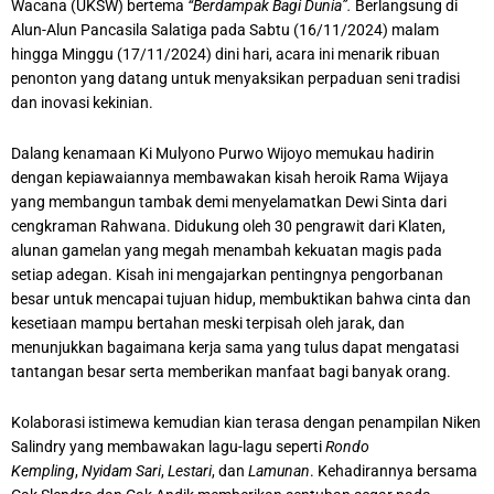
Wacana (UKSW) bertema
“Berdampak Bagi Dunia”.
Berlangsung di
Alun-Alun Pancasila Salatiga pada Sabtu (16/11/2024) malam
hingga Minggu (17/11/2024) dini hari, acara ini menarik ribuan
penonton yang datang untuk menyaksikan perpaduan seni tradisi
dan inovasi kekinian.
Dalang kenamaan Ki Mulyono Purwo Wijoyo memukau hadirin
dengan kepiawaiannya membawakan kisah heroik Rama Wijaya
yang membangun tambak demi menyelamatkan Dewi Sinta dari
cengkraman Rahwana. Didukung oleh 30 pengrawit dari Klaten,
alunan gamelan yang megah menambah kekuatan magis pada
setiap adegan. Kisah ini mengajarkan pentingnya pengorbanan
besar untuk mencapai tujuan hidup, membuktikan bahwa cinta dan
kesetiaan mampu bertahan meski terpisah oleh jarak, dan
menunjukkan bagaimana kerja sama yang tulus dapat mengatasi
tantangan besar serta memberikan manfaat bagi banyak orang.
Kolaborasi istimewa kemudian kian terasa dengan penampilan Niken
Salindry yang membawakan lagu-lagu seperti
Rondo
Kempling
,
Nyidam Sari
,
Lestari
, dan
Lamunan
. Kehadirannya bersama