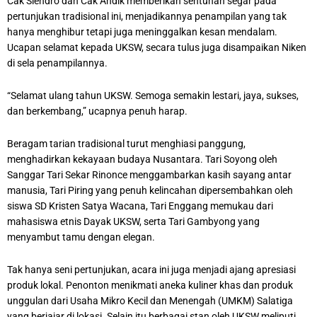
Cak Slendro dan Cak Andik memberikan sentuhan segar pada
pertunjukan tradisional ini, menjadikannya penampilan yang tak
hanya menghibur tetapi juga meninggalkan kesan mendalam.
Ucapan selamat kepada UKSW, secara tulus juga disampaikan Niken
di sela penampilannya.
“Selamat ulang tahun UKSW. Semoga semakin lestari, jaya, sukses,
dan berkembang,” ucapnya penuh harap.
Beragam tarian tradisional turut menghiasi panggung,
menghadirkan kekayaan budaya Nusantara. Tari Soyong oleh
Sanggar Tari Sekar Rinonce menggambarkan kasih sayang antar
manusia, Tari Piring yang penuh kelincahan dipersembahkan oleh
siswa SD Kristen Satya Wacana, Tari Enggang memukau dari
mahasiswa etnis Dayak UKSW, serta Tari Gambyong yang
menyambut tamu dengan elegan.
Tak hanya seni pertunjukan, acara ini juga menjadi ajang apresiasi
produk lokal. Penonton menikmati aneka kuliner khas dan produk
unggulan dari Usaha Mikro Kecil dan Menengah (UMKM) Salatiga
yang berjajar di lokasi. Selain itu berbagai stan oleh UKSW meliputi