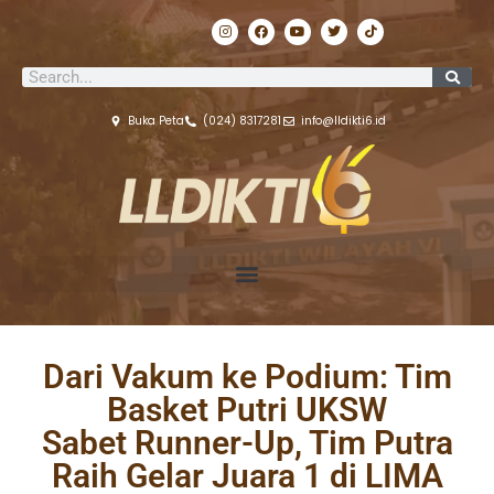
Lewati
I
F
Y
T
T
ke
n
a
o
w
i
s
c
u
i
k
konten
t
e
t
t
t
Search
a
b
u
t
o
g
o
b
e
k
r
o
e
r
a
k
Buka Peta
(024) 8317281
info@lldikti6.id
m
Dari Vakum ke Podium: Tim
Basket Putri UKSW
Sabet Runner-Up, Tim Putra
Raih Gelar Juara 1 di LIMA