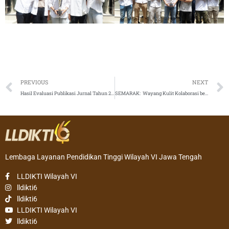
Prev
PREVIOUS
NEXT
Hasil Evaluasi Publikasi Jurnal Tahun 2024
SEMARAK: Wayang Kulit Kolaborasi bersama Dalang Ki Mulyono dan Niken Salindry Meriahkan Dies Natalis ke-68 UKSW
Lembaga Layanan Pendidikan Tinggi Wilayah VI Jawa Tengah
LLDIKTI Wilayah VI
lldikti6
lldikti6
LLDIKTI Wilayah VI
lldikti6