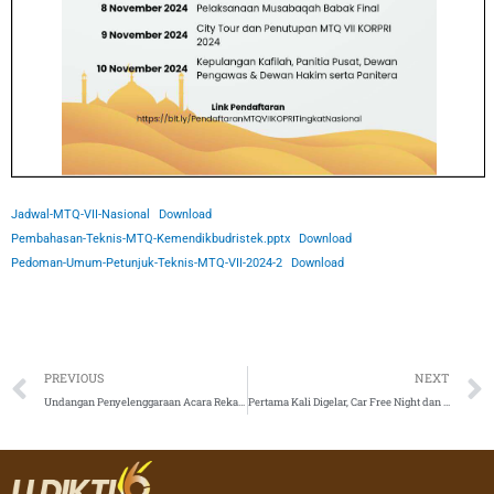
Jadwal-MTQ-VII-Nasional
Download
Pembahasan-Teknis-MTQ-Kemendikbudristek.pptx
Download
Pedoman-Umum-Petunjuk-Teknis-MTQ-VII-2024-2
Download
Prev
PREVIOUS
NEXT
Undangan Penyelenggaraan Acara Rekatalks
Pertama Kali Digelar, Car Free Night dan Culture Night Carnival OMB UKSW