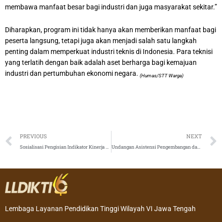
membawa manfaat besar bagi industri dan juga masyarakat sekitar.”
Diharapkan, program ini tidak hanya akan memberikan manfaat bagi
peserta langsung, tetapi juga akan menjadi salah satu langkah
penting dalam memperkuat industri teknis di Indonesia. Para teknisi
yang terlatih dengan baik adalah aset berharga bagi kemajuan
industri dan pertumbuhan ekonomi negara.
(Humas/STT Warga)
Prev
PREVIOUS
NEXT
Sosialisasi Pengisian Indikator Kinerja Utama (IKU) PTS Tahun 2024
Undangan Asistensi Pengembangan dan Inovasi BKP: Pertukaran Mahasiswa dalam Implementasi MBKM Tahun 2024
Lembaga Layanan Pendidikan Tinggi Wilayah VI Jawa Tengah