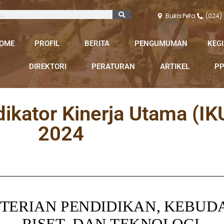
Buka Peta
(024)
OME
PROFIL
BERITA
PENGUMUMAN
KEG
DIREKTORI
PERATURAN
ARTIKEL
PP
ndikator Kinerja Utama (I
2024