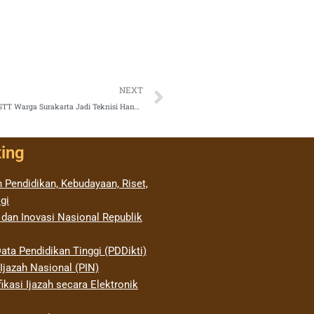
Next
NEXT
Program Akselerasi Senior Technician Prima School: Mahasiswa STT Warga Surakarta Jadi Teknisi Handal
ting
 Pendidikan, Kebudayaan, Riset,
gi
 dan Inovasi Nasional Republik
ata Pendidikan Tinggi (PDDikti)
jazah Nasional (PIN)
ikasi Ijazah secara Elektronik