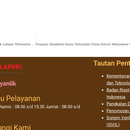
Kampus Dirgabangsa STIE Totalwin Gelar Wisuda Sarjana Periode XXI: Terus Cetak Lulusan Wirausaha Muda
Tautan Pen
Kementerian
dan Teknolo
Badan Riset
u Pelayanan
Indonesia
Pangkalan D
Kamis : 08.00 s/d 15.30 Jum’at : 08.00 s/d
Penomoran I
Sistem Verif
(SIVIL)
ungi Kami