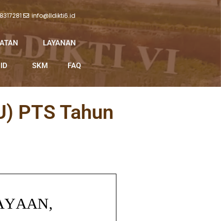
 8317281
info@lldikti6.id
IATAN
LAYANAN
ID
SKM
FAQ
KU) PTS Tahun