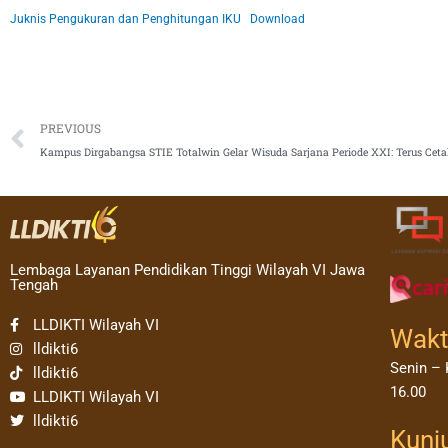
Juknis Pengukuran dan Penghitungan IKU
Download
Prev
PREVIOUS
Lembaga Layanan Pendidikan Tinggi Wilayah VI Jawa
Tengah
LLDIKTI Wilayah VI
Wakt
lldikti6
Senin – 
lldikti6
16.00
LLDIKTI Wilayah VI
lldikti6
Kunj