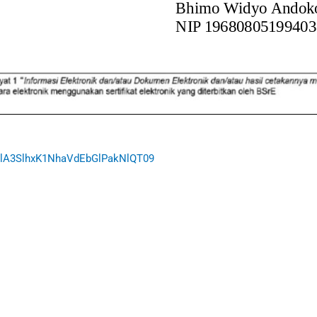
dlA3SlhxK1NhaVdEbGlPakNlQT09