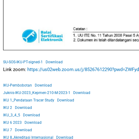
SU-SOS-IKU-PT-signed-1
Download
Link zoom:
https://us02web.zoom.us/j/85267612290?pwd=ZWFy
IKU-Pembobotan
Download
Juknis-IKU-2023_Kepmen-210-M-2023-1
Download
IKU 1_Pendataan Tracer Study
Download
IKU 2
Download
IKU_3_4_5
Download
IKU 6 2023
Download
IKU 7
Download
IKU 8_Akreditasi Internasional
Download