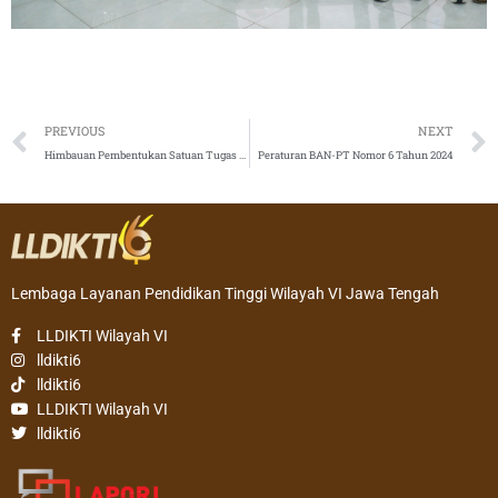
Prev
PREVIOUS
NEXT
Himbauan Pembentukan Satuan Tugas PPKS
Peraturan BAN-PT Nomor 6 Tahun 2024
Lembaga Layanan Pendidikan Tinggi Wilayah VI Jawa Tengah
LLDIKTI Wilayah VI
lldikti6
lldikti6
LLDIKTI Wilayah VI
lldikti6