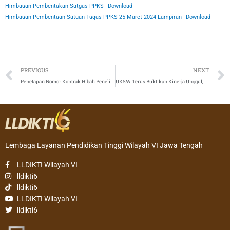
Himbauan-Pembentukan-Satgas-PPKS
Download
Himbauan-Pembentuan-Satuan-Tugas-PPKS-25-Maret-2024-Lampiran
Download
Prev
PREVIOUS
NEXT
Penetapan Nomor Kontrak Hibah Penelitian dan Pengabdian Kepada Masyarakat bagi PT Vokasi di lingkungan LLDIKTI Wilayah VI Tahun 2024
UKSW Terus Buktikan Kinerja Unggul, Lahirkan Guru Besar Ilmu Statistika
Lembaga Layanan Pendidikan Tinggi Wilayah VI Jawa Tengah
LLDIKTI Wilayah VI
lldikti6
lldikti6
LLDIKTI Wilayah VI
lldikti6